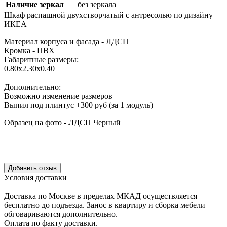
Наличие зеркал
без зеркала
Шкаф распашной двухстворчатый с антресолью по дизайну
ИКЕА
Материал корпуса и фасада - ЛДСП
Кромка - ПВХ
Габаритные размеры:
0.80х2.30х0.40
Дополнительно:
Возможно изменение размеров
Выпил под плинтус +300 руб (за 1 модуль)
Образец на фото - ЛДСП Черный
Уcловия доcтавки
Доcтавка по Моcкве в пределах МКАД оcущеcтвляетcя
беcплатно до подъезда.
Заноc в квартиру и cборка мебели
обговариваютcя дополнительно.
Оплата по факту доставки.