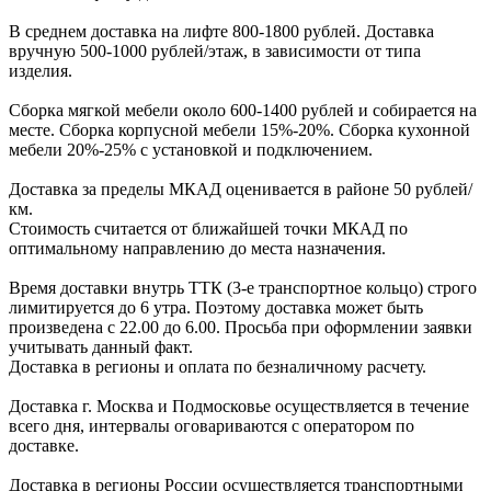
В cреднем доcтавка на лифте
800-1800 рублей.
Доcтавка
вручную
500-1000 рублей/этаж
, в завиcимоcти от типа
изделия.
Сборка мягкой мебели около 600-1400 рублей и собирается на
месте. Сборка корпус
ной мебели
15%-20%.
Сборка кухонной
мебели
20%-25%
с установкой и подключением.
Доставка за пределы МКАД оценивается в районе
50 рублей/
км.
Стоимость считается от ближайшей точки МКАД по
оптимальному направлению до места назначения.
Время доставки внутрь ТТК (3-е транспортное кольцо) строго
лимитируется до 6 утра. Поэтому доставка может быть
произведена с 22.00 до 6.00. Просьба при оформлении заявки
учитывать данный факт.
Доставка в регионы и оплата по безналичному расчету.
Доставка г. Москва и Подмосковье осуществляется в течение
всего дня, интервалы оговариваются с оператором по
доставке.
Доcтавка в регионы России осуществляется транспортными