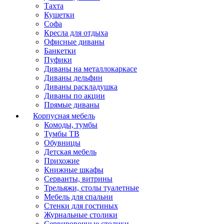
Тахта
Кушетки
Софа
Кресла для отдыха
Офисные диваны
Банкетки
Пуфики
Диваны на металлокаркасе
Диваны дельфин
Диваны раскладушка
Диваны по акции
Прямые диваны
Корпусная мебель
Комоды, тумбы
Тумбы ТВ
Обувницы
Детская мебель
Прихожие
Книжные шкафы
Серванты, витрины
Трельяжи, столы туалетные
Мебель для спальни
Стенки для гостиных
Журнальные столики
Сервировочные столики