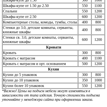
Шкафы-купе до 1.50
500
1000
Шкафы-купе от 1.50 до 2.50
550
1100
Спальни
550
1200
Шкафы-купе от 2.50
600
1200
Компьютерные столы, комоды, тумбы, столы
400
800
Стенки до 3.0, детские комнаты, серванты,
400
800
книжные шкафы
Стенки св. 3.0, детские комнаты, серванты,
600
1200
книжные шкафы
Кровати
Кровать
300
800
Кровать с матрасом
400
1100
Кровать с матрасом и орт. основанием
500
1200
Кухни
Кухни до 5 упаковок
300
800
Кухни до 10 упаковок
350
1000
Кухни более 10 упаковок
550
1200
*Важно! Цены на подъем мебели могут изменяться в
зависимости от типа изделия. Точную стоимость подъема
уточняйте у менеджера сайта при оформлении заказа.