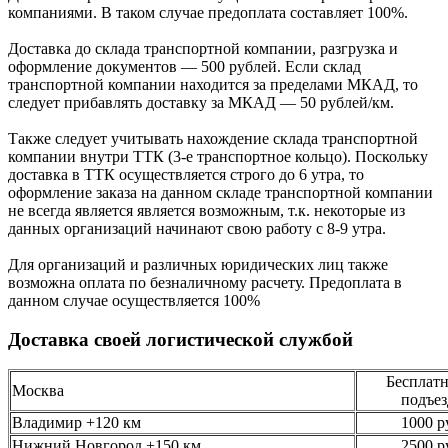
компаниями. В таком случае предоплата составляет
100%.
Доставка до склада транспортной компании, разгрузка и
оформление документов —
500
рублей.
Если склад
транспортной компании находится за пределами МКАД, то
следует
прибавлять доставку за МКАД —
50 рублей/км.
Также следует учитывать нахождение склада транспортной
компании внутри ТТК (3-е
транспортное кольцо). Поскольку
доставка в ТТК осуществляется строго
до 6 утра
, то
оформление заказа на данном складе транспортной компании
не всегда является является возможным,
т.к. некоторые из
данных организаций начинают свою работу
с 8-9 утра.
Для организаций и различных юридических лиц также
возможна оплата по безналичному
расчету. Предоплата в
данном случае осуществляется
100%
Доставка своей логистической службой
Бесплатн
Москва
подъез
Владимир +120 км
1000 р
Нижний Новгород +150 км
2500 р