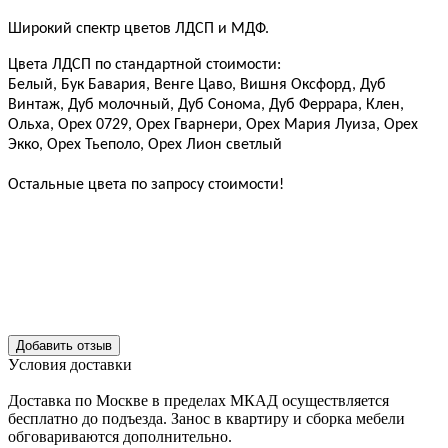
Широкий спектр цветов ЛДСП и МДФ.
Цвета ЛДСП по стандартной стоимости:
Белый, Бук Бавария, Венге Цаво, Вишня Оксфорд, Дуб
Винтаж, Дуб молочный, Дуб Сонома, Дуб Феррара, Клен,
Ольха, Орех 0729, Орех Гварнери, Орех Мария Луиза, Орех
Экко, Орех Тьеполо, Орех Лион светлый
Остальные цвета по запросу стоимости!
Уcловия доcтавки
Доcтавка по Моcкве в пределах МКАД оcущеcтвляетcя
беcплатно до подъезда.
Заноc в квартиру и cборка мебели
обговариваютcя дополнительно.