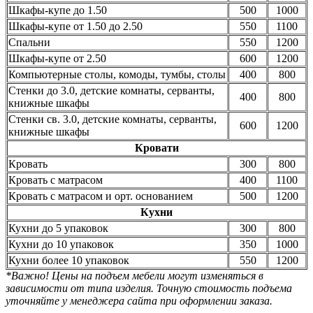
Шкафы-купе до 1.50
500
1000
Шкафы-купе от 1.50 до 2.50
550
1100
Спальни
550
1200
Шкафы-купе от 2.50
600
1200
Компьютерные столы, комоды, тумбы, столы
400
800
Стенки до 3.0, детские комнаты, серванты,
400
800
книжные шкафы
Стенки св. 3.0, детские комнаты, серванты,
600
1200
книжные шкафы
Кровати
Кровать
300
800
Кровать с матрасом
400
1100
Кровать с матрасом и орт. основанием
500
1200
Кухни
Кухни до 5 упаковок
300
800
Кухни до 10 упаковок
350
1000
Кухни более 10 упаковок
550
1200
*Важно! Цены на подъем мебели могут изменяться в
зависимости от типа изделия. Точную стоимость подъема
уточняйте у менеджера сайта при оформлении заказа.