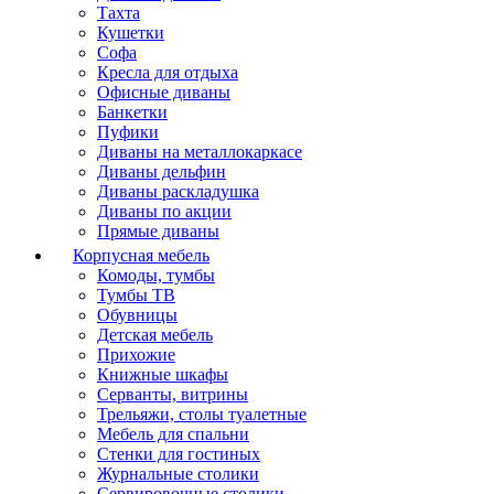
Тахта
Кушетки
Софа
Кресла для отдыха
Офисные диваны
Банкетки
Пуфики
Диваны на металлокаркасе
Диваны дельфин
Диваны раскладушка
Диваны по акции
Прямые диваны
Корпусная мебель
Комоды, тумбы
Тумбы ТВ
Обувницы
Детская мебель
Прихожие
Книжные шкафы
Серванты, витрины
Трельяжи, столы туалетные
Мебель для спальни
Стенки для гостиных
Журнальные столики
Сервировочные столики