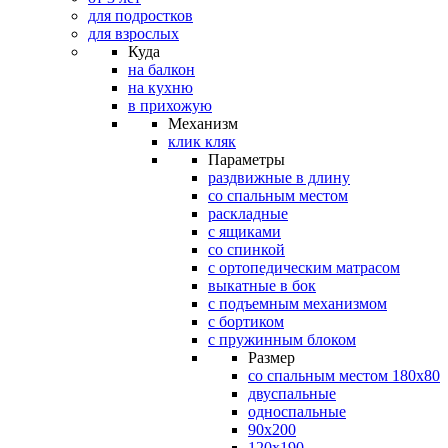
для подростков
для взрослых
Куда
на балкон
на кухню
в прихожую
Механизм
клик кляк
Параметры
раздвижные в длину
со спальным местом
раскладные
с ящиками
со спинкой
с ортопедическим матрасом
выкатные в бок
с подъемным механизмом
с бортиком
с пружинным блоком
Размер
со спальным местом 180х80
двуспальные
односпальные
90х200
120х190