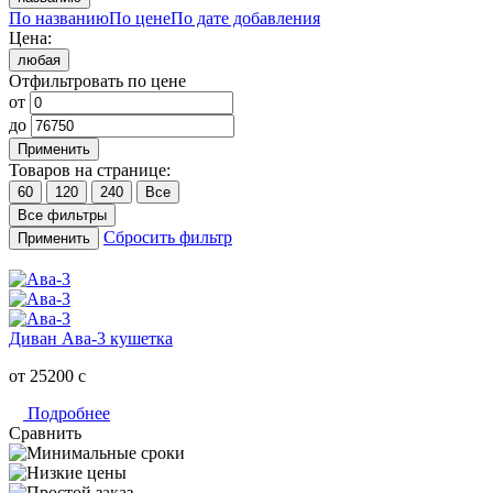
По названию
По цене
По дате добавления
Цена:
любая
Отфильтровать по цене
от
до
Применить
Товаров на странице:
60
120
240
Все
Все фильтры
Сбросить фильтр
Применить
Диван Ава-3 кушетка
от 25200
c
Подробнее
Сравнить