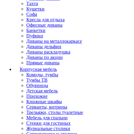
Тахта
Кушетки
Софа
Кресла для отдыха
Офисные диваны
Банкетки
Пуфики
Диваны на металлокаркасе
Диваны дельфин
Диваны раскладушка
Диваны по акции
Прямые диваны
Корпусная мебель
Комоды, тумбы
Тумбы ТВ
Обувницы
Детская мебель
Прихожие
Книжные шкафы
Серванты, витрины
Трельяжи, столы туалетные
Мебель для спальни
Стенки для гостиных
Журнальные столики
Сервировочные столики