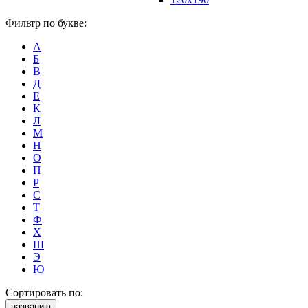
Фильтр по букве:
А
Б
В
Д
Е
К
Л
М
Н
О
П
Р
С
Т
Ф
Х
Ш
Э
Ю
Сортировать по:
названию