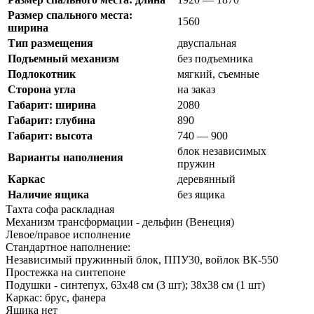
Размер спального места:
1560
ширина
Тип размещения
двуспальная
Подъемный механизм
без подъемника
Подлокотник
мягкий, съемные
Cторона угла
на заказ
Габарит: ширина
2080
Габарит: глубина
890
Габарит: высота
740 — 900
блок независимых
Варианты наполнения
пружин
Каркас
деревянный
Наличие ящика
без ящика
Тахта софа раскладная
Механизм трансформации - дельфин (Венеция)
Левое/правое исполнение
Стандартное наполнение:
Независимый пружинный блок, ППУ30, войлок ВК-550
Простежка на синтепоне
Подушки - синтепух, 63х48 см (3 шт); 38х38 см (1 шт)
Каркас: брус, фанера
Ящика нет