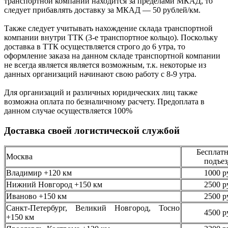
транспортной компании находится за пределами МКАД, то
следует
прибавлять доставку за МКАД —
50 рублей/км.
Также следует учитывать нахождение склада транспортной
компании внутри ТТК (3-е
транспортное кольцо). Поскольку
доставка в ТТК осуществляется строго
до 6 утра
, то
оформление заказа на данном складе транспортной компании
не всегда является является возможным,
т.к. некоторые из
данных организаций начинают свою работу
с 8-9 утра.
Для организаций и различных юридических лиц также
возможна оплата по безналичному
расчету. Предоплата в
данном случае осуществляется
100%
Доставка своей логистической службой
Бесплатн
Москва
подъез
Владимир +120 км
1000 р
Нижний Новгород +150 км
2500 р
Иваново +150 км
2500 р
Санкт-Петербург, Великий Новгород, Тосно
4500 р
+150 км