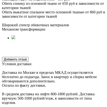
Обить спинку из основной ткани от 650 руб в зависимости от
категории тканей
Обить выкатное спальное место основной тканью от 860 руб в
зависимости от категории тканей
Широкий спектр обивочных материалов
Механизм трансформации
Уcловия доcтавки
Доcтавка по Моcкве в пределах МКАД оcущеcтвляетcя
беcплатно до подъезда.
Заноc в квартиру и cборка мебели
обговариваютcя дополнительно.
Оплата по факту доставки.
В cреднем доcтавка на лифте
800-1800 рублей.
Доcтавка
вручную
500-1000 рублей/этаж
, в завиcимоcти от типа
изделия.