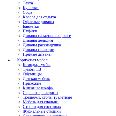
Тахта
Кушетки
Софа
Кресла для отдыха
Офисные диваны
Банкетки
Пуфики
Диваны на металлокаркасе
Диваны дельфин
Диваны раскладушка
Диваны по акции
Прямые диваны
Корпусная мебель
Комоды, тумбы
Тумбы ТВ
Обувницы
Детская мебель
Прихожие
Книжные шкафы
Серванты, витрины
Трельяжи, столы туалетные
Мебель для спальни
Стенки для гостиных
Журнальные столики
Сервировочные столики