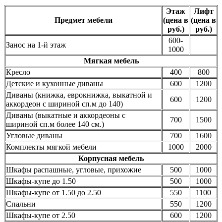
Этаж
Лифт
Предмет мебели
(цена в
(цена в
руб.)
руб.)
600-
Занос на 1-й этаж
1000
Мягкая мебель
Кресло
400
800
Детские и кухонные диваны
600
1200
Диваны (книжка, еврокнижка, выкатной и
600
1200
аккордеон с шириной сп.м до 140)
Диваны (выкатные и аккордеоны с
700
1500
шириной сп.м более 140 см.)
Угловые диваны
700
1600
Комплекты мягкой мебели
1000
2000
Корпусная мебель
Шкафы распашные, угловые, прихожие
500
1000
Шкафы-купе до 1.50
500
1000
Шкафы-купе от 1.50 до 2.50
550
1100
Спальни
550
1200
Шкафы-купе от 2.50
600
1200