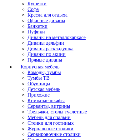
Кушетки
Софа
Кресла для отдыха
Офисные диваны
Банкетки
Пуфики
Диваны на металлокаркасе
Диваны дельфин
Диваны раскладушка
Диваны по акции
Прямые диваны
Корпусная мебель
Комоды, тумбы
Тумбы ТВ
Обувницы
Детская мебель
Прихожие
Книжные шкафы
Серванты, витрины
Трельяжи, столы туалетные
Мебель для спальни
Стенки для гостиных
Журнальные столики
Сервировочные столики
Столы компьютерные