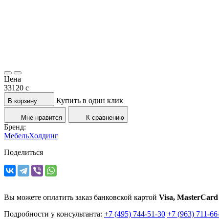
Цена
33120
c
Купить в один клик
В корзину
Мне нравится
К сравнению
Бренд:
МебельХолдинг
Поделиться
Вы можете оплатить заказ банковской картой
Visa, MasterCard
Подробности у консультанта:
+7 (495) 744-51-30
+7 (963) 711-66