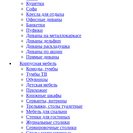
Кушетки
Софа
Кресла для отдыха
Офисные диваны
Банкетки
Пуфики
Диваны на металлокаркасе
Диваны дельфин
Диваны раскладушка
Диваны по акции
Прямые диваны
Корпусная мебель
Комоды, тумбы
Тумбы ТВ
Обувницы
Детская мебель
Прихожие
Книжные шкафы
Серванты, витрины
Трельяжи, столы туалетные
Мебель для спальни
Стенки для гостиных
Журнальные столики
Сервировочные столики
Столы компьютерные