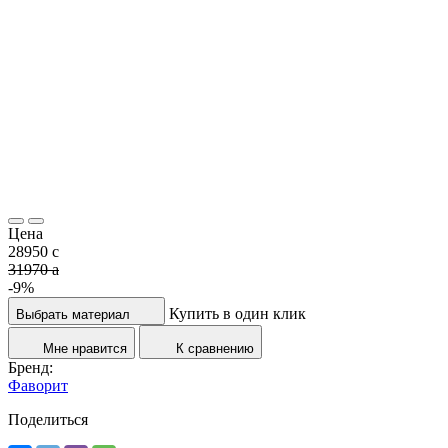
Цена
28950
c
31970
a
-9%
Купить в один клик
Выбрать материал
Мне нравится
К сравнению
Бренд:
Фаворит
Поделиться