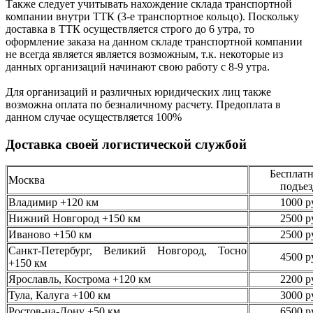
Также следует учитывать нахождение склада транспортной
компании внутри ТТК (3-е
транспортное кольцо). Поскольку
доставка в ТТК осуществляется строго
до 6 утра
, то
оформление заказа на данном складе транспортной компании
не всегда является является возможным,
т.к. некоторые из
данных организаций начинают свою работу
с 8-9 утра.
Для организаций и различных юридических лиц также
возможна оплата по безналичному
расчету. Предоплата в
данном случае осуществляется
100%
Доставка своей логистической службой
Бесплатн
Москва
подъез
Владимир +120 км
1000 р
Нижний Новгород +150 км
2500 р
Иваново +150 км
2500 р
Санкт-Петербург, Великий Новгород, Тосно
4500 р
+150 км
Ярославль, Кострома +120 км
2200 р
Тула, Калуга +100 км
3000 р
Ростов-на-Дону +50 км
6500 р