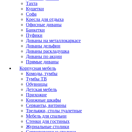
Тахта
Кушетки
Софа
Кресла для отдыха
Офисные диваны
Банкетки
Пуфики
Диваны на металлокаркасе
Диваны дельфин
Диваны раскладушка
Диваны по акции
Прямые диваны
Корпусная мебель
Комоды, тумбы
Тумбы ТВ
Обувницы
Детская мебель
Прихожие
Книжные шкафы
Серванты, витрины
Трельяжи, столы туалетные
Мебель для спальни
Стенки для гостиных
Журнальные столики
Сервировочные столики