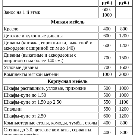
руб.)
руб.)
600-
Занос на 1-й этаж
1000
Мягкая мебель
Кресло
400
800
Детские и кухонные диваны
600
1200
Диваны (книжка, еврокнижка, выкатной и
600
1200
аккордеон с шириной сп.м до 140)
Диваны (выкатные и аккордеоны с
700
1500
шириной сп.м более 140 см.)
Угловые диваны
700
1600
Комплекты мягкой мебели
1000
2000
Корпусная мебель
Шкафы распашные, угловые, прихожие
500
1000
Шкафы-купе до 1.50
500
1000
Шкафы-купе от 1.50 до 2.50
550
1100
Спальни
550
1200
Шкафы-купе от 2.50
600
1200
Компьютерные столы, комоды, тумбы, столы
400
800
Стенки до 3.0, детские комнаты, серванты,
400
800