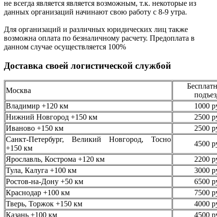
не всегда является является возможным,
т.к. некоторые из
данных организаций начинают свою работу
с 8-9 утра.
Для организаций и различных юридических лиц также
возможна оплата по безналичному
расчету. Предоплата в
данном случае осуществляется
100%
Доставка своей логистической службой
Бесплатн
Москва
подъез
Владимир +120 км
1000 р
Нижний Новгород +150 км
2500 р
Иваново +150 км
2500 р
Санкт-Петербург, Великий Новгород, Тосно
4500 р
+150 км
Ярославль, Кострома +120 км
2200 р
Тула, Калуга +100 км
3000 р
Ростов-на-Дону +50 км
6500 р
Краснодар +100 км
7500 р
Тверь, Торжок +150 км
4000 р
Казань +100 км
4500 р