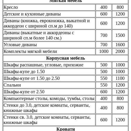
Мягкая мебель
Кресло
400
800
Детские и кухонные диваны
600
1200
Диваны (книжка, еврокнижка, выкатной и
600
1200
аккордеон с шириной сп.м до 140)
Диваны (выкатные и аккордеоны с
700
1500
шириной сп.м более 140 см.)
Угловые диваны
700
1600
Комплекты мягкой мебели
1000
2000
Корпусная мебель
Шкафы распашные, угловые, прихожие
500
1000
Шкафы-купе до 1.50
500
1000
Шкафы-купе от 1.50 до 2.50
550
1100
Спальни
550
1200
Шкафы-купе от 2.50
600
1200
Компьютерные столы, комоды, тумбы, столы
400
800
Стенки до 3.0, детские комнаты, серванты,
400
800
книжные шкафы
Стенки св. 3.0, детские комнаты, серванты,
600
1200
книжные шкафы
Кровати