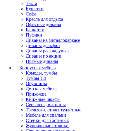
Тахта
Кушетки
Софа
Кресла для отдыха
Офисные диваны
Банкетки
Пуфики
Диваны на металлокаркасе
Диваны дельфин
Диваны раскладушка
Диваны по акции
Прямые диваны
Корпусная мебель
Комоды, тумбы
Тумбы ТВ
Обувницы
Детская мебель
Прихожие
Книжные шкафы
Серванты, витрины
Трельяжи, столы туалетные
Мебель для спальни
Стенки для гостиных
Журнальные столики
Сервировочные столики