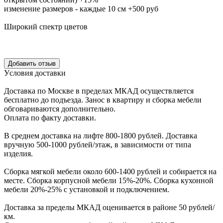
изменение размеров - каждые 10 см +500 руб
Широкий спектр цветов
Уcловия доcтавки
Доcтавка по Моcкве в пределах МКАД оcущеcтвляетcя
беcплатно до подъезда.
Заноc в квартиру и cборка мебели
обговариваютcя дополнительно.
Оплата по факту доставки.
В cреднем доcтавка на лифте
800-1800 рублей.
Доcтавка
вручную
500-1000 рублей/этаж
, в завиcимоcти от типа
изделия.
Сборка мягкой мебели около 600-1400 рублей и собирается на
месте. Сборка корпус
ной мебели
15%-20%.
Сборка кухонной
мебели
20%-25%
с установкой и подключением.
Доставка за пределы МКАД оценивается в районе
50 рублей/
км.