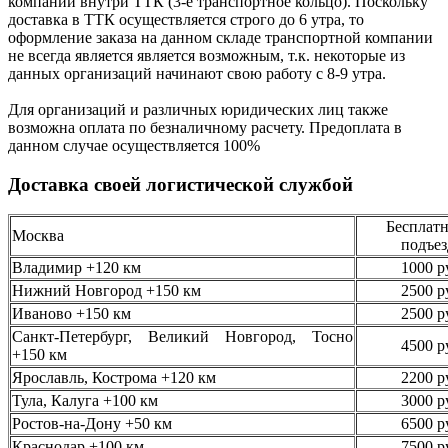
компании внутри ТТК (3-е
транспортное кольцо). Поскольку
доставка в ТТК осуществляется строго
до 6 утра
, то
оформление заказа на данном складе транспортной компании
не всегда является является возможным,
т.к. некоторые из
данных организаций начинают свою работу
с 8-9 утра.
Для организаций и различных юридических лиц также
возможна оплата по безналичному
расчету. Предоплата в
данном случае осуществляется
100%
Доставка своей логистической службой
Бесплатн
Москва
подъез
Владимир +120 км
1000 р
Нижний Новгород +150 км
2500 р
Иваново +150 км
2500 р
Санкт-Петербург, Великий Новгород, Тосно
4500 р
+150 км
Ярославль, Кострома +120 км
2200 р
Тула, Калуга +100 км
3000 р
Ростов-на-Дону +50 км
6500 р
Краснодар +100 км
7500 р