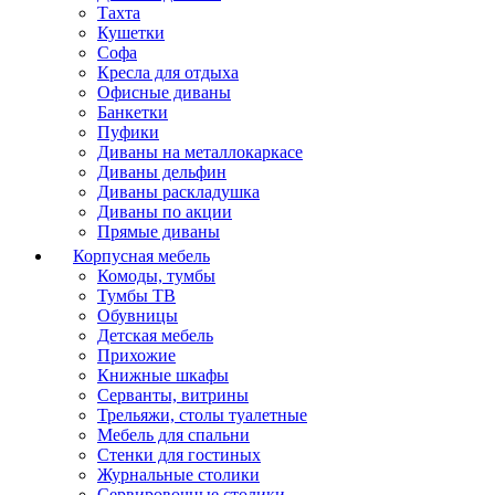
Тахта
Кушетки
Софа
Кресла для отдыха
Офисные диваны
Банкетки
Пуфики
Диваны на металлокаркасе
Диваны дельфин
Диваны раскладушка
Диваны по акции
Прямые диваны
Корпусная мебель
Комоды, тумбы
Тумбы ТВ
Обувницы
Детская мебель
Прихожие
Книжные шкафы
Серванты, витрины
Трельяжи, столы туалетные
Мебель для спальни
Стенки для гостиных
Журнальные столики
Сервировочные столики