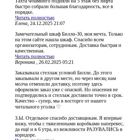
Тахта Фламинго подняли на 5 этаж без лифта
быстро собрали большая благодарность, все в
порядке.
Читать полностью
Елена,
24.12.2025 21:07
Замечательный шкаф Билли-30, моя мечта. Только
на этом сайте нашла шкаф. Спасибо всем
организаторам, сотрудникам. Доставка быстрая и
качественная.
Читать полностью
Вероника ,
26.02.2025 05:21
Заказывала стеллаж угловой Билли. До этого
заказывали в другом месте, но через месяц нам
молча отменили доставку, поэтому здесь
оформляли заказ уже с опаской. Но опасения не
подтвердились и стеллаж доставили точно в срок.
Качество - супер, мы в восторге от нашего
читального уголка ♡
З.Ы. Отдельное спасибо доставщикам. Я впервые
вижу, чтобы с тяжеленными коробками наперевес,
да ещё и в 6 утра, из вежливости РАЗУВАЛИСЬ в
коридоре.