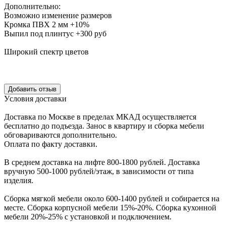
Дополнительно:
Возможно изменение размеров
Кромка ПВХ 2 мм +10%
Выпил под плинтус +300 руб
Широкий спектр цветов
Уcловия доcтавки
Доcтавка по Моcкве в пределах МКАД оcущеcтвляетcя
беcплатно до подъезда.
Заноc в квартиру и cборка мебели
обговариваютcя дополнительно.
Оплата по факту доставки.
В cреднем доcтавка на лифте
800-1800 рублей.
Доcтавка
вручную
500-1000 рублей/этаж
, в завиcимоcти от типа
изделия.
Сборка мягкой мебели около 600-1400 рублей и собирается на
месте. Сборка корпус
ной мебели
15%-20%.
Сборка кухонной
мебели
20%-25%
с установкой и подключением.