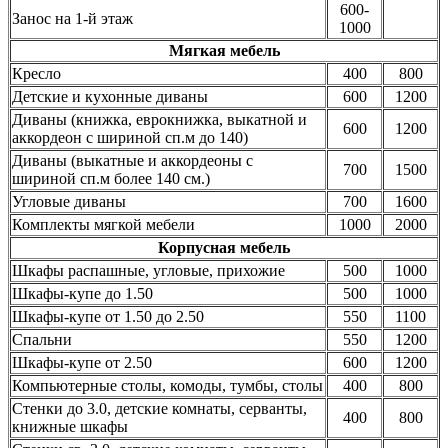
600-
Занос на 1-й этаж
1000
Мягкая мебель
Кресло
400
800
Детские и кухонные диваны
600
1200
Диваны (книжка, еврокнижка, выкатной и
600
1200
аккордеон с шириной сп.м до 140)
Диваны (выкатные и аккордеоны с
700
1500
шириной сп.м более 140 см.)
Угловые диваны
700
1600
Комплекты мягкой мебели
1000
2000
Корпусная мебель
Шкафы распашные, угловые, прихожие
500
1000
Шкафы-купе до 1.50
500
1000
Шкафы-купе от 1.50 до 2.50
550
1100
Спальни
550
1200
Шкафы-купе от 2.50
600
1200
Компьютерные столы, комоды, тумбы, столы
400
800
Стенки до 3.0, детские комнаты, серванты,
400
800
книжные шкафы