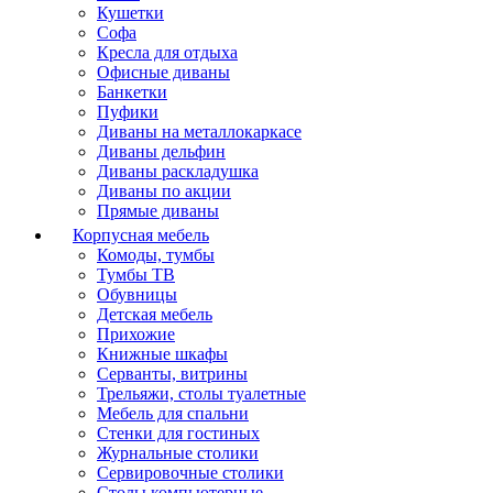
Кушетки
Софа
Кресла для отдыха
Офисные диваны
Банкетки
Пуфики
Диваны на металлокаркасе
Диваны дельфин
Диваны раскладушка
Диваны по акции
Прямые диваны
Корпусная мебель
Комоды, тумбы
Тумбы ТВ
Обувницы
Детская мебель
Прихожие
Книжные шкафы
Серванты, витрины
Трельяжи, столы туалетные
Мебель для спальни
Стенки для гостиных
Журнальные столики
Сервировочные столики
Столы компьютерные