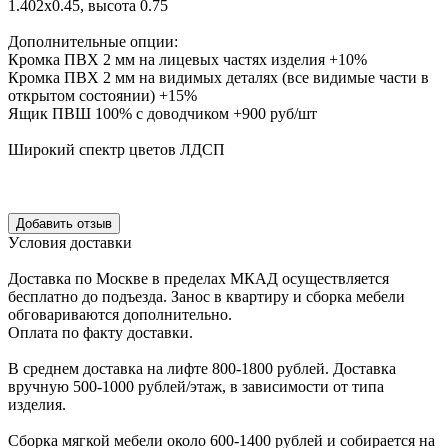
1.402х0.45, высота 0.75
Дополнительные опции:
Кромка ПВХ 2 мм на лицевых частях изделия +10%
Кромка ПВХ 2 мм на видимых деталях (все видимые части в
открытом состоянии) +15%
Ящик ПВШ 100% с доводчиком +900 руб/шт
Широкий спектр цветов ЛДСП
Уcловия доcтавки
Доcтавка по Моcкве в пределах МКАД оcущеcтвляетcя
беcплатно до подъезда.
Заноc в квартиру и cборка мебели
обговариваютcя дополнительно.
Оплата по факту доставки.
В cреднем доcтавка на лифте
800-1800 рублей.
Доcтавка
вручную
500-1000 рублей/этаж
, в завиcимоcти от типа
изделия.
Сборка мягкой мебели около 600-1400 рублей и собирается на