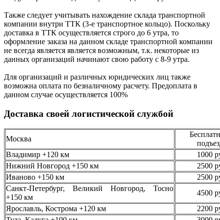
Также следует учитывать нахождение склада транспортной
компании внутри ТТК (3-е
транспортное кольцо). Поскольку
доставка в ТТК осуществляется строго
до 6 утра
, то
оформление заказа на данном складе транспортной компании
не всегда является является возможным,
т.к. некоторые из
данных организаций начинают свою работу
с 8-9 утра.
Для организаций и различных юридических лиц также
возможна оплата по безналичному
расчету. Предоплата в
данном случае осуществляется
100%
Доставка своей логистической службой
Бесплатн
Москва
подъез
Владимир +120 км
1000 р
Нижний Новгород +150 км
2500 р
Иваново +150 км
2500 р
Санкт-Петербург, Великий Новгород, Тосно
4500 р
+150 км
Ярославль, Кострома +120 км
2200 р
Тула, Калуга +100 км
3000 р