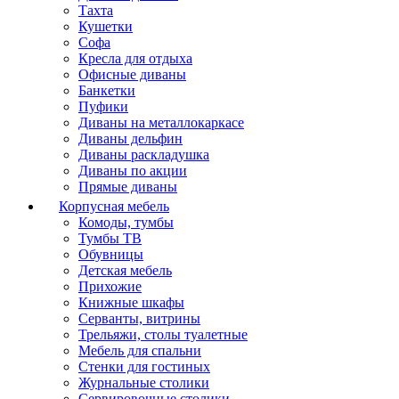
Тахта
Кушетки
Софа
Кресла для отдыха
Офисные диваны
Банкетки
Пуфики
Диваны на металлокаркасе
Диваны дельфин
Диваны раскладушка
Диваны по акции
Прямые диваны
Корпусная мебель
Комоды, тумбы
Тумбы ТВ
Обувницы
Детская мебель
Прихожие
Книжные шкафы
Серванты, витрины
Трельяжи, столы туалетные
Мебель для спальни
Стенки для гостиных
Журнальные столики
Сервировочные столики