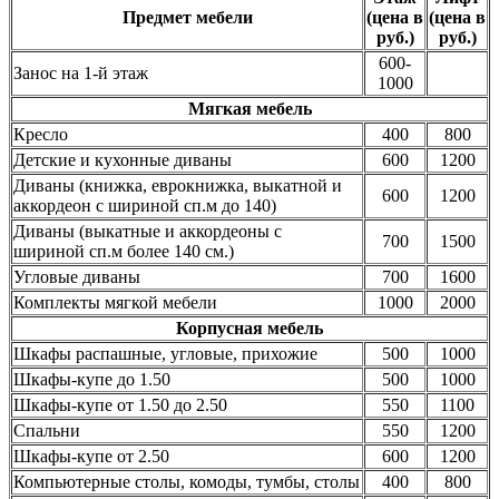
Предмет мебели
(цена в
(цена в
руб.)
руб.)
600-
Занос на 1-й этаж
1000
Мягкая мебель
Кресло
400
800
Детские и кухонные диваны
600
1200
Диваны (книжка, еврокнижка, выкатной и
600
1200
аккордеон с шириной сп.м до 140)
Диваны (выкатные и аккордеоны с
700
1500
шириной сп.м более 140 см.)
Угловые диваны
700
1600
Комплекты мягкой мебели
1000
2000
Корпусная мебель
Шкафы распашные, угловые, прихожие
500
1000
Шкафы-купе до 1.50
500
1000
Шкафы-купе от 1.50 до 2.50
550
1100
Спальни
550
1200
Шкафы-купе от 2.50
600
1200
Компьютерные столы, комоды, тумбы, столы
400
800