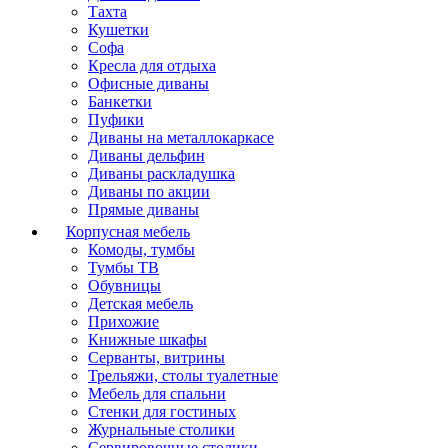
Тахта
Кушетки
Софа
Кресла для отдыха
Офисные диваны
Банкетки
Пуфики
Диваны на металлокаркасе
Диваны дельфин
Диваны раскладушка
Диваны по акции
Прямые диваны
Корпусная мебель
Комоды, тумбы
Тумбы ТВ
Обувницы
Детская мебель
Прихожие
Книжные шкафы
Серванты, витрины
Трельяжи, столы туалетные
Мебель для спальни
Стенки для гостиных
Журнальные столики
Сервировочные столики