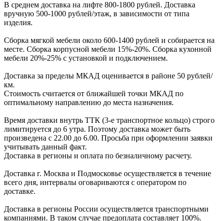
В cреднем доcтавка на лифте
800-1800 рублей.
Доcтавка
вручную
500-1000 рублей/этаж
, в завиcимоcти от типа
изделия.
Сборка мягкой мебели около 600-1400 рублей и собирается на
месте. Сборка корпус
ной мебели
15%-20%.
Сборка кухонной
мебели
20%-25%
с установкой и подключением.
Доставка за пределы МКАД оценивается в районе
50 рублей/
км.
Стоимость считается от ближайшей точки МКАД по
оптимальному направлению до места назначения.
Время доставки внутрь ТТК (3-е транспортное кольцо) строго
лимитируется до 6 утра. Поэтому доставка может быть
произведена с 22.00 до 6.00. Просьба при оформлении заявки
учитывать данный факт.
Доставка в регионы и оплата по безналичному расчету.
Доставка г. Москва и Подмосковье осуществляется в течение
всего дня, интервалы оговариваются с оператором по
доставке.
Доcтавка в регионы России осуществляется транспортными
компаниями. В таком случае предоплата составляет
100%.