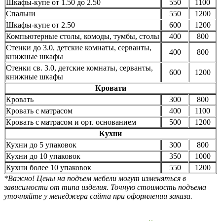
Шкафы-купе от 1.50 до 2.50
550
1100
Спальни
550
1200
Шкафы-купе от 2.50
600
1200
Компьютерные столы, комоды, тумбы, столы
400
800
Стенки до 3.0, детские комнаты, серванты,
400
800
книжные шкафы
Стенки св. 3.0, детские комнаты, серванты,
600
1200
книжные шкафы
Кровати
Кровать
300
800
Кровать с матрасом
400
1100
Кровать с матрасом и орт. основанием
500
1200
Кухни
Кухни до 5 упаковок
300
800
Кухни до 10 упаковок
350
1000
Кухни более 10 упаковок
550
1200
*Важно! Цены на подъем мебели могут изменяться в
зависимости от типа изделия. Точную стоимость подъема
уточняйте у менеджера сайта при оформлении заказа.