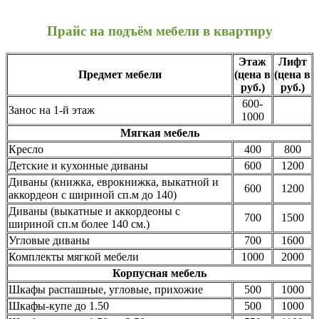
Прайс на подъём мебели в квартиру
Этаж
Лифт
Предмет мебели
(цена в
(цена в
руб.)
руб.)
600-
Занос на 1-й этаж
1000
Мягкая мебель
Кресло
400
800
Детские и кухонные диваны
600
1200
Диваны (книжка, еврокнижка, выкатной и
600
1200
аккордеон с шириной сп.м до 140)
Диваны (выкатные и аккордеоны с
700
1500
шириной сп.м более 140 см.)
Угловые диваны
700
1600
Комплекты мягкой мебели
1000
2000
Корпусная мебель
Шкафы распашные, угловые, прихожие
500
1000
Шкафы-купе до 1.50
500
1000