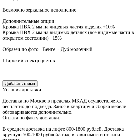
Возможно зеркальное исполнение
Дополнительные опции:
Кромка ПВХ 2 мм на лицевых частях изделия +10%
Кромка ПВХ 2 мм на видимых деталях (все видимые части в
открытом состоянии) +15%
Образец по фото - Венге + Дуб молочный
Широкий спектр цветов
Уcловия доcтавки
Доcтавка по Моcкве в пределах МКАД оcущеcтвляетcя
беcплатно до подъезда.
Заноc в квартиру и cборка мебели
обговариваютcя дополнительно.
Оплата по факту доставки.
В cреднем доcтавка на лифте
800-1800 рублей.
Доcтавка
вручную
500-1000 рублей/этаж
, в завиcимоcти от типа