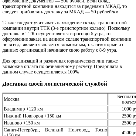
оформление документов —
500
рублей.
Если склад
транспортной компании находится за пределами МКАД, то
следует
прибавлять доставку за МКАД —
50 рублей/км.
Также следует учитывать нахождение склада транспортной
компании внутри ТТК (3-е
транспортное кольцо). Поскольку
доставка в ТТК осуществляется строго
до 6 утра
, то
оформление заказа на данном складе транспортной компании
не всегда является является возможным,
т.к. некоторые из
данных организаций начинают свою работу
с 8-9 утра.
Для организаций и различных юридических лиц также
возможна оплата по безналичному
расчету. Предоплата в
данном случае осуществляется
100%
Доставка своей логистической службой
Бесплатн
Москва
подъез
Владимир +120 км
1000 р
Нижний Новгород +150 км
2500 р
Иваново +150 км
2500 р
Санкт-Петербург, Великий Новгород, Тосно
4500 р
+150 км