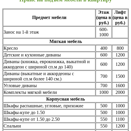
Этаж
Лифт
Предмет мебели
(цена в
(цена в
руб.)
руб.)
600-
Занос на 1-й этаж
1000
Мягкая мебель
Кресло
400
800
Детские и кухонные диваны
600
1200
Диваны (книжка, еврокнижка, выкатной и
600
1200
аккордеон с шириной сп.м до 140)
Диваны (выкатные и аккордеоны с
700
1500
шириной сп.м более 140 см.)
Угловые диваны
700
1600
Комплекты мягкой мебели
1000
2000
Корпусная мебель
Шкафы распашные, угловые, прихожие
500
1000
Шкафы-купе до 1.50
500
1000
Шкафы-купе от 1.50 до 2.50
550
1100
Спальни
550
1200