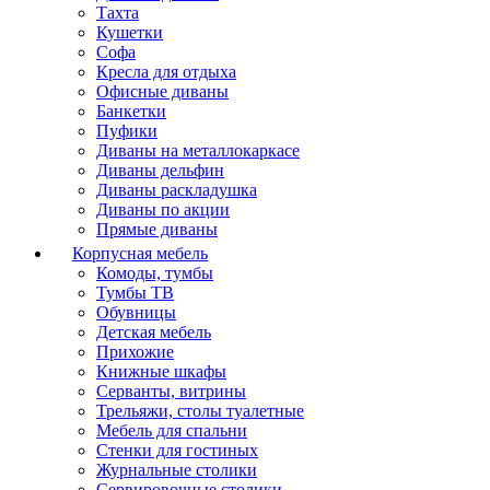
Тахта
Кушетки
Софа
Кресла для отдыха
Офисные диваны
Банкетки
Пуфики
Диваны на металлокаркасе
Диваны дельфин
Диваны раскладушка
Диваны по акции
Прямые диваны
Корпусная мебель
Комоды, тумбы
Тумбы ТВ
Обувницы
Детская мебель
Прихожие
Книжные шкафы
Серванты, витрины
Трельяжи, столы туалетные
Мебель для спальни
Стенки для гостиных
Журнальные столики
Сервировочные столики