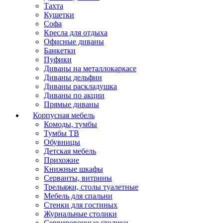
Тахта
Кушетки
Софа
Кресла для отдыха
Офисные диваны
Банкетки
Пуфики
Диваны на металлокаркасе
Диваны дельфин
Диваны раскладушка
Диваны по акции
Прямые диваны
Корпусная мебель
Комоды, тумбы
Тумбы ТВ
Обувницы
Детская мебель
Прихожие
Книжные шкафы
Серванты, витрины
Трельяжи, столы туалетные
Мебель для спальни
Стенки для гостиных
Журнальные столики
Сервировочные столики