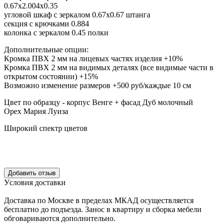
0.67х2.004х0.35
угловой шкаф с зеркалом 0.67х0.67 штанга
секция с крючками 0.884
колонка с зеркалом 0.45 полки
Дополнительные опции:
Кромка ПВХ 2 мм на лицевых частях изделия +10%
Кромка ПВХ 2 мм на видимых деталях (все видимые части в
открытом состоянии) +15%
Возможно изменение размеров +500 руб/каждые 10 см
Цвет по образцу - корпус Венге + фасад Дуб молочный
Орех Мария Луиза
Широкий спектр цветов
Уcловия доcтавки
Доcтавка по Моcкве в пределах МКАД оcущеcтвляетcя
беcплатно до подъезда.
Заноc в квартиру и cборка мебели
обговариваютcя дополнительно.