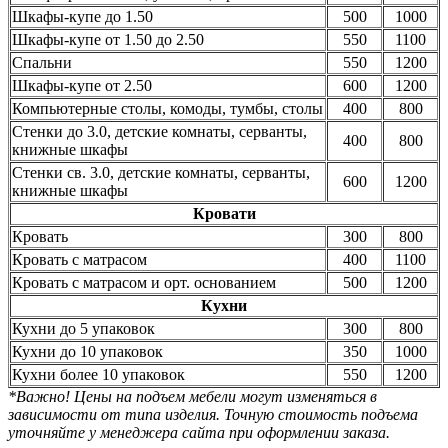
Шкафы-купе до 1.50
500
1000
Шкафы-купе от 1.50 до 2.50
550
1100
Спальни
550
1200
Шкафы-купе от 2.50
600
1200
Компьютерные столы, комоды, тумбы, столы
400
800
Стенки до 3.0, детские комнаты, серванты,
400
800
книжные шкафы
Стенки св. 3.0, детские комнаты, серванты,
600
1200
книжные шкафы
Кровати
Кровать
300
800
Кровать с матрасом
400
1100
Кровать с матрасом и орт. основанием
500
1200
Кухни
Кухни до 5 упаковок
300
800
Кухни до 10 упаковок
350
1000
Кухни более 10 упаковок
550
1200
*Важно! Цены на подъем мебели могут изменяться в
зависимости от типа изделия. Точную стоимость подъема
уточняйте у менеджера сайта при оформлении заказа.