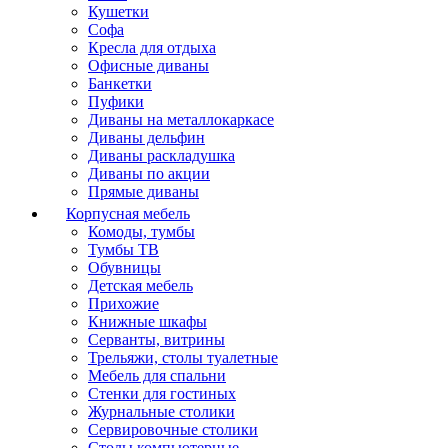
Кушетки
Софа
Кресла для отдыха
Офисные диваны
Банкетки
Пуфики
Диваны на металлокаркасе
Диваны дельфин
Диваны раскладушка
Диваны по акции
Прямые диваны
Корпусная мебель
Комоды, тумбы
Тумбы ТВ
Обувницы
Детская мебель
Прихожие
Книжные шкафы
Серванты, витрины
Трельяжи, столы туалетные
Мебель для спальни
Стенки для гостиных
Журнальные столики
Сервировочные столики
Столы компьютерные