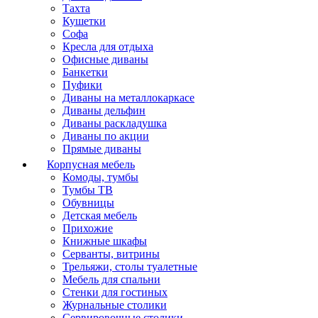
Тахта
Кушетки
Софа
Кресла для отдыха
Офисные диваны
Банкетки
Пуфики
Диваны на металлокаркасе
Диваны дельфин
Диваны раскладушка
Диваны по акции
Прямые диваны
Корпусная мебель
Комоды, тумбы
Тумбы ТВ
Обувницы
Детская мебель
Прихожие
Книжные шкафы
Серванты, витрины
Трельяжи, столы туалетные
Мебель для спальни
Стенки для гостиных
Журнальные столики
Сервировочные столики