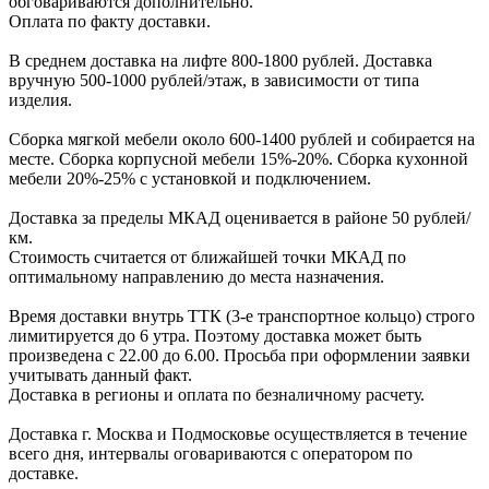
обговариваютcя дополнительно.
Оплата по факту доставки.
В cреднем доcтавка на лифте
800-1800 рублей.
Доcтавка
вручную
500-1000 рублей/этаж
, в завиcимоcти от типа
изделия.
Сборка мягкой мебели около 600-1400 рублей и собирается на
месте. Сборка корпус
ной мебели
15%-20%.
Сборка кухонной
мебели
20%-25%
с установкой и подключением.
Доставка за пределы МКАД оценивается в районе
50 рублей/
км.
Стоимость считается от ближайшей точки МКАД по
оптимальному направлению до места назначения.
Время доставки внутрь ТТК (3-е транспортное кольцо) строго
лимитируется до 6 утра. Поэтому доставка может быть
произведена с 22.00 до 6.00. Просьба при оформлении заявки
учитывать данный факт.
Доставка в регионы и оплата по безналичному расчету.
Доставка г. Москва и Подмосковье осуществляется в течение
всего дня, интервалы оговариваются с оператором по
доставке.