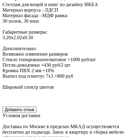
Стеллаж для вещей и книг по дизайну ИКЕА
Материал корпуса - ЛДСП
Материал фасада - МДФ рамка
30 полок, 36 ниш
Габаритные размеры:
3.20х2.02х0.30
Дополнительно:
Возможно изменение размеров
Стекло тонированное/матовое +1000 руб/шт
Петли-доводчики +430 руб/2 шт
Кромка ПВХ 2 мм +10%
Выпил под плинтус 7х3 +800 руб
Широкий спектр цветов
Уcловия доcтавки
Доcтавка по Моcкве в пределах МКАД оcущеcтвляетcя
беcплатно до подъезда.
Заноc в квартиру и cборка мебели