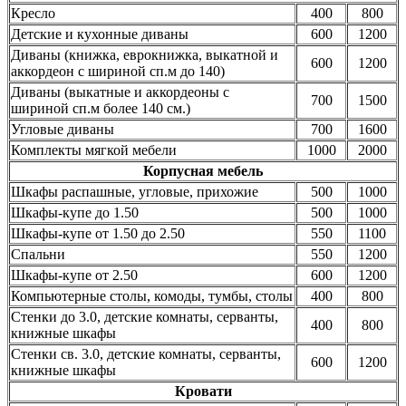
Кресло
400
800
Детские и кухонные диваны
600
1200
Диваны (книжка, еврокнижка, выкатной и
600
1200
аккордеон с шириной сп.м до 140)
Диваны (выкатные и аккордеоны с
700
1500
шириной сп.м более 140 см.)
Угловые диваны
700
1600
Комплекты мягкой мебели
1000
2000
Корпусная мебель
Шкафы распашные, угловые, прихожие
500
1000
Шкафы-купе до 1.50
500
1000
Шкафы-купе от 1.50 до 2.50
550
1100
Спальни
550
1200
Шкафы-купе от 2.50
600
1200
Компьютерные столы, комоды, тумбы, столы
400
800
Стенки до 3.0, детские комнаты, серванты,
400
800
книжные шкафы
Стенки св. 3.0, детские комнаты, серванты,
600
1200
книжные шкафы
Кровати