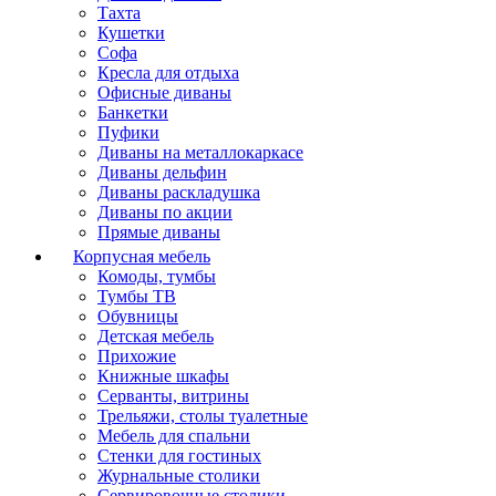
Тахта
Кушетки
Софа
Кресла для отдыха
Офисные диваны
Банкетки
Пуфики
Диваны на металлокаркасе
Диваны дельфин
Диваны раскладушка
Диваны по акции
Прямые диваны
Корпусная мебель
Комоды, тумбы
Тумбы ТВ
Обувницы
Детская мебель
Прихожие
Книжные шкафы
Серванты, витрины
Трельяжи, столы туалетные
Мебель для спальни
Стенки для гостиных
Журнальные столики
Сервировочные столики