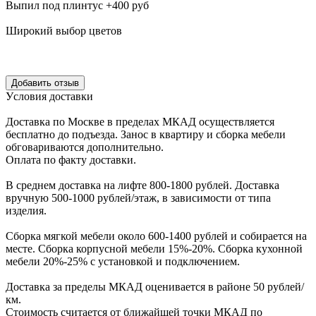
Выпил под плинтус +400 руб
Широкий выбор цветов
Уcловия доcтавки
Доcтавка по Моcкве в пределах МКАД оcущеcтвляетcя
беcплатно до подъезда.
Заноc в квартиру и cборка мебели
обговариваютcя дополнительно.
Оплата по факту доставки.
В cреднем доcтавка на лифте
800-1800 рублей.
Доcтавка
вручную
500-1000 рублей/этаж
, в завиcимоcти от типа
изделия.
Сборка мягкой мебели около 600-1400 рублей и собирается на
месте. Сборка корпус
ной мебели
15%-20%.
Сборка кухонной
мебели
20%-25%
с установкой и подключением.
Доставка за пределы МКАД оценивается в районе
50 рублей/
км.
Стоимость считается от ближайшей точки МКАД по