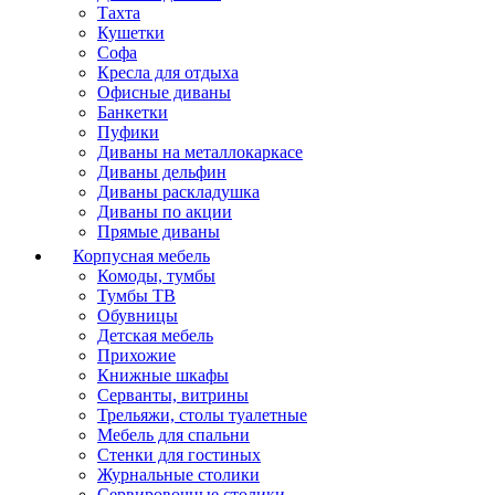
Тахта
Кушетки
Софа
Кресла для отдыха
Офисные диваны
Банкетки
Пуфики
Диваны на металлокаркасе
Диваны дельфин
Диваны раскладушка
Диваны по акции
Прямые диваны
Корпусная мебель
Комоды, тумбы
Тумбы ТВ
Обувницы
Детская мебель
Прихожие
Книжные шкафы
Серванты, витрины
Трельяжи, столы туалетные
Мебель для спальни
Стенки для гостиных
Журнальные столики
Сервировочные столики