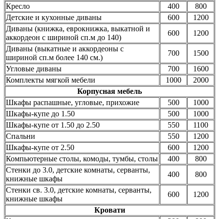
Кресло
400
800
Детские и кухонные диваны
600
1200
Диваны (книжка, еврокнижка, выкатной и
600
1200
аккордеон с шириной сп.м до 140)
Диваны (выкатные и аккордеоны с
700
1500
шириной сп.м более 140 см.)
Угловые диваны
700
1600
Комплекты мягкой мебели
1000
2000
Корпусная мебель
Шкафы распашные, угловые, прихожие
500
1000
Шкафы-купе до 1.50
500
1000
Шкафы-купе от 1.50 до 2.50
550
1100
Спальни
550
1200
Шкафы-купе от 2.50
600
1200
Компьютерные столы, комоды, тумбы, столы
400
800
Стенки до 3.0, детские комнаты, серванты,
400
800
книжные шкафы
Стенки св. 3.0, детские комнаты, серванты,
600
1200
книжные шкафы
Кровати