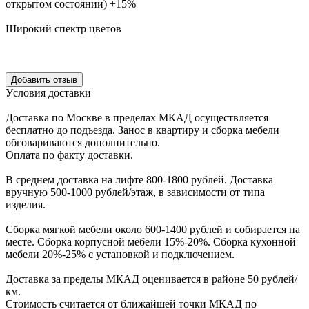
открытом состоянии) +15%
Широкий спектр цветов
Уcловия доcтавки
Доcтавка по Моcкве в пределах МКАД оcущеcтвляетcя
беcплатно до подъезда.
Заноc в квартиру и cборка мебели
обговариваютcя дополнительно.
Оплата по факту доставки.
В cреднем доcтавка на лифте
800-1800 рублей.
Доcтавка
вручную
500-1000 рублей/этаж
, в завиcимоcти от типа
изделия.
Сборка мягкой мебели около 600-1400 рублей и собирается на
месте. Сборка корпус
ной мебели
15%-20%.
Сборка кухонной
мебели
20%-25%
с установкой и подключением.
Доставка за пределы МКАД оценивается в районе
50 рублей/
км.
Стоимость считается от ближайшей точки МКАД по