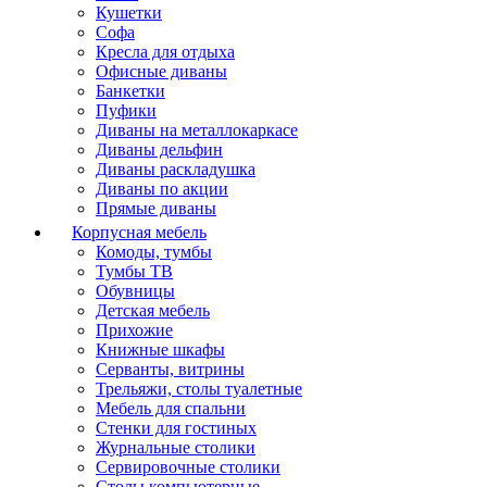
Кушетки
Софа
Кресла для отдыха
Офисные диваны
Банкетки
Пуфики
Диваны на металлокаркасе
Диваны дельфин
Диваны раскладушка
Диваны по акции
Прямые диваны
Корпусная мебель
Комоды, тумбы
Тумбы ТВ
Обувницы
Детская мебель
Прихожие
Книжные шкафы
Серванты, витрины
Трельяжи, столы туалетные
Мебель для спальни
Стенки для гостиных
Журнальные столики
Сервировочные столики
Столы компьютерные