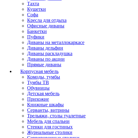
Тахта
Кушетки
Софа
Кресла для отдыха
Офисные диваны
Банкетки
Пуфики
Диваны на металлокаркасе
Диваны дельфин
Диваны раскладушка
Диваны по акции
Прямые диваны
Корпусная мебель
Комоды, тумбы
Тумбы ТВ
Обувницы
Детская мебель
Прихожие
Книжные шкафы
Серванты, витрины
Трельяжи, столы туалетные
Мебель для спальни
Стенки для гостиных
Журнальные столики
Сервировочные столики