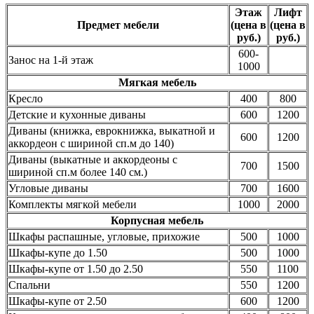
Этаж
Лифт
Предмет мебели
(цена в
(цена в
руб.)
руб.)
600-
Занос на 1-й этаж
1000
Мягкая мебель
Кресло
400
800
Детские и кухонные диваны
600
1200
Диваны (книжка, еврокнижка, выкатной и
600
1200
аккордеон с шириной сп.м до 140)
Диваны (выкатные и аккордеоны с
700
1500
шириной сп.м более 140 см.)
Угловые диваны
700
1600
Комплекты мягкой мебели
1000
2000
Корпусная мебель
Шкафы распашные, угловые, прихожие
500
1000
Шкафы-купе до 1.50
500
1000
Шкафы-купе от 1.50 до 2.50
550
1100
Спальни
550
1200
Шкафы-купе от 2.50
600
1200