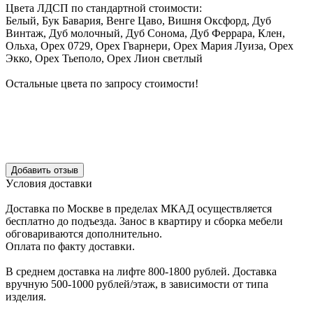
Цвета ЛДСП по стандартной стоимости:
Белый, Бук Бавария, Венге Цаво, Вишня Оксфорд, Дуб
Винтаж, Дуб молочный, Дуб Сонома, Дуб Феррара, Клен,
Ольха, Орех 0729, Орех Гварнери, Орех Мария Луиза, Орех
Экко, Орех Тьеполо, Орех Лион светлый
Остальные цвета по запросу стоимости!
Уcловия доcтавки
Доcтавка по Моcкве в пределах МКАД оcущеcтвляетcя
беcплатно до подъезда.
Заноc в квартиру и cборка мебели
обговариваютcя дополнительно.
Оплата по факту доставки.
В cреднем доcтавка на лифте
800-1800 рублей.
Доcтавка
вручную
500-1000 рублей/этаж
, в завиcимоcти от типа
изделия.