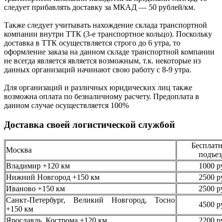
следует
прибавлять доставку за МКАД —
50 рублей/км.
Также следует учитывать нахождение склада транспортной
компании внутри ТТК (3-е
транспортное кольцо). Поскольку
доставка в ТТК осуществляется строго
до 6 утра
, то
оформление заказа на данном складе транспортной компании
не всегда является является возможным,
т.к. некоторые из
данных организаций начинают свою работу
с 8-9 утра.
Для организаций и различных юридических лиц также
возможна оплата по безналичному
расчету. Предоплата в
данном случае осуществляется
100%
Доставка своей логистической службой
Бесплатн
Москва
подъез
Владимир +120 км
1000 р
Нижний Новгород +150 км
2500 р
Иваново +150 км
2500 р
Санкт-Петербург, Великий Новгород, Тосно
4500 р
+150 км
Ярославль, Кострома +120 км
2200 р