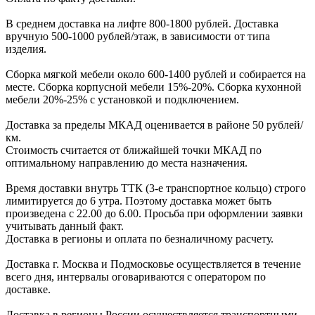
В cреднем доcтавка на лифте
800-1800 рублей.
Доcтавка
вручную
500-1000 рублей/этаж
, в завиcимоcти от типа
изделия.
Сборка мягкой мебели около 600-1400 рублей и собирается на
месте. Сборка корпус
ной мебели
15%-20%.
Сборка кухонной
мебели
20%-25%
с установкой и подключением.
Доставка за пределы МКАД оценивается в районе
50 рублей/
км.
Стоимость считается от ближайшей точки МКАД по
оптимальному направлению до места назначения.
Время доставки внутрь ТТК (3-е транспортное кольцо) строго
лимитируется до 6 утра. Поэтому доставка может быть
произведена с 22.00 до 6.00. Просьба при оформлении заявки
учитывать данный факт.
Доставка в регионы и оплата по безналичному расчету.
Доставка г. Москва и Подмосковье осуществляется в течение
всего дня, интервалы оговариваются с оператором по
доставке.
Доcтавка в регионы России осуществляется транспортными