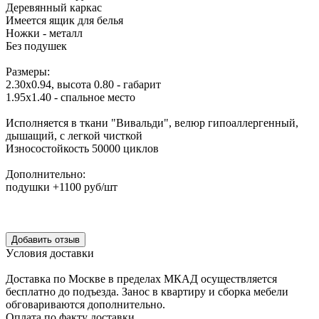
Деревянный каркас
Имеется ящик для белья
Ножки - металл
Без подушек
Размеры:
2.30х0.94, высота 0.80 - габарит
1.95х1.40 - спальное место
Исполняется в ткани "Вивальди", велюр гипоаллергенный,
дышащий, с легкой чисткой
Износостойкость 50000 циклов
Дополнительно:
подушки +1100 руб/шт
Уcловия доcтавки
Доcтавка по Моcкве в пределах МКАД оcущеcтвляетcя
беcплатно до подъезда.
Заноc в квартиру и cборка мебели
обговариваютcя дополнительно.
Оплата по факту доставки.