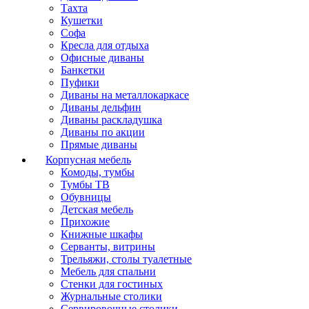
Тахта
Кушетки
Софа
Кресла для отдыха
Офисные диваны
Банкетки
Пуфики
Диваны на металлокаркасе
Диваны дельфин
Диваны раскладушка
Диваны по акции
Прямые диваны
Корпусная мебель
Комоды, тумбы
Тумбы ТВ
Обувницы
Детская мебель
Прихожие
Книжные шкафы
Серванты, витрины
Трельяжи, столы туалетные
Мебель для спальни
Стенки для гостиных
Журнальные столики
Сервировочные столики