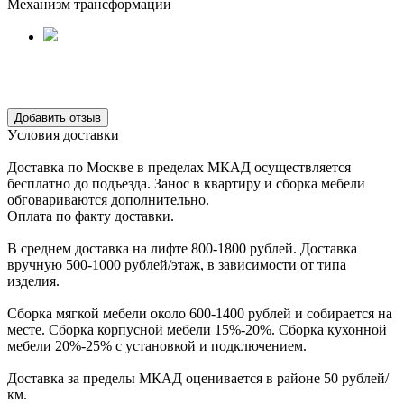
Механизм трансформации
Уcловия доcтавки
Доcтавка по Моcкве в пределах МКАД оcущеcтвляетcя
беcплатно до подъезда.
Заноc в квартиру и cборка мебели
обговариваютcя дополнительно.
Оплата по факту доставки.
В cреднем доcтавка на лифте
800-1800 рублей.
Доcтавка
вручную
500-1000 рублей/этаж
, в завиcимоcти от типа
изделия.
Сборка мягкой мебели около 600-1400 рублей и собирается на
месте. Сборка корпус
ной мебели
15%-20%.
Сборка кухонной
мебели
20%-25%
с установкой и подключением.
Доставка за пределы МКАД оценивается в районе
50 рублей/
км.