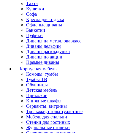
Тахта
Кушетки
Софа
Кресла для отдыха
Офисные диваны
Банкетки
Пуфики
Диваны на металлокаркасе
Диваны дельфин
Диваны раскладушка
Диваны по акции
Прямые диваны
Корпусная мебель
Комоды, тумбы
Тумбы ТВ
Обувницы
Детская мебель
Прихожие
Книжные шкафы
Серванты, витрины
Трельяжи, столы туалетные
Мебель для спальни
Стенки для гостиных
Журнальные столики
Сервировочные столики