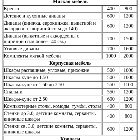
Мягкая мебель
Кресло
400
800
Детские и кухонные диваны
600
1200
Диваны (книжка, еврокнижка, выкатной и
600
1200
аккордеон с шириной сп.м до 140)
Диваны (выкатные и аккордеоны с
700
1500
шириной сп.м более 140 см.)
Угловые диваны
700
1600
Комплекты мягкой мебели
1000
2000
Корпусная мебель
Шкафы распашные, угловые, прихожие
500
1000
Шкафы-купе до 1.50
500
1000
Шкафы-купе от 1.50 до 2.50
550
1100
Спальни
550
1200
Шкафы-купе от 2.50
600
1200
Компьютерные столы, комоды, тумбы, столы
400
800
Стенки до 3.0, детские комнаты, серванты,
400
800
книжные шкафы
Стенки св. 3.0, детские комнаты, серванты,
600
1200
книжные шкафы
Кровати