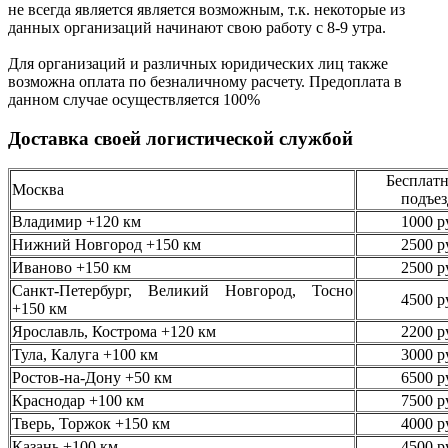
не всегда является является возможным,
т.к. некоторые из
данных организаций начинают свою работу
с 8-9 утра.
Для организаций и различных юридических лиц также
возможна оплата по безналичному
расчету. Предоплата в
данном случае осуществляется
100%
Доставка своей логистической службой
Бесплатн
Москва
подъез
Владимир +120 км
1000 р
Нижний Новгород +150 км
2500 р
Иваново +150 км
2500 р
Санкт-Петербург, Великий Новгород, Тосно
4500 р
+150 км
Ярославль, Кострома +120 км
2200 р
Тула, Калуга +100 км
3000 р
Ростов-на-Дону +50 км
6500 р
Краснодар +100 км
7500 р
Тверь, Торжок +150 км
4000 р
Казань +100 км
4500 р