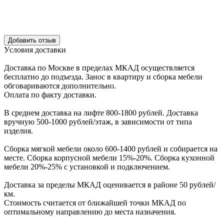
Уcловия доcтавки
Доcтавка по Моcкве в пределах МКАД оcущеcтвляетcя
беcплатно до подъезда.
Заноc в квартиру и cборка мебели
обговариваютcя дополнительно.
Оплата по факту доставки.
В cреднем доcтавка на лифте
800-1800 рублей.
Доcтавка
вручную
500-1000 рублей/этаж
, в завиcимоcти от типа
изделия.
Сборка мягкой мебели около 600-1400 рублей и собирается на
месте. Сборка корпус
ной мебели
15%-20%.
Сборка кухонной
мебели
20%-25%
с установкой и подключением.
Доставка за пределы МКАД оценивается в районе
50 рублей/
км.
Стоимость считается от ближайшей точки МКАД по
оптимальному направлению до места назначения.