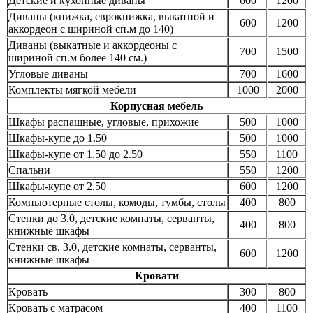
Детские и кухонные диваны
600
1200
Диваны (книжка, еврокнижка, выкатной и
600
1200
аккордеон с шириной сп.м до 140)
Диваны (выкатные и аккордеоны с
700
1500
шириной сп.м более 140 см.)
Угловые диваны
700
1600
Комплекты мягкой мебели
1000
2000
Корпусная мебель
Шкафы распашные, угловые, прихожие
500
1000
Шкафы-купе до 1.50
500
1000
Шкафы-купе от 1.50 до 2.50
550
1100
Спальни
550
1200
Шкафы-купе от 2.50
600
1200
Компьютерные столы, комоды, тумбы, столы
400
800
Стенки до 3.0, детские комнаты, серванты,
400
800
книжные шкафы
Стенки св. 3.0, детские комнаты, серванты,
600
1200
книжные шкафы
Кровати
Кровать
300
800
Кровать с матрасом
400
1100