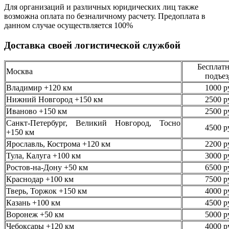
Для организаций и различных юридических лиц также
возможна оплата по безналичному
расчету. Предоплата в
данном случае осуществляется
100%
Доставка своей логистической службой
Бесплатн
Москва
подъез
Владимир +120 км
1000 р
Нижний Новгород +150 км
2500 р
Иваново +150 км
2500 р
Санкт-Петербург, Великий Новгород, Тосно
4500 р
+150 км
Ярославль, Кострома +120 км
2200 р
Тула, Калуга +100 км
3000 р
Ростов-на-Дону +50 км
6500 р
Краснодар +100 км
7500 р
Тверь, Торжок +150 км
4000 р
Казань +100 км
4500 р
Воронеж +50 км
5000 р
Чебоксары +120 км
4000 р