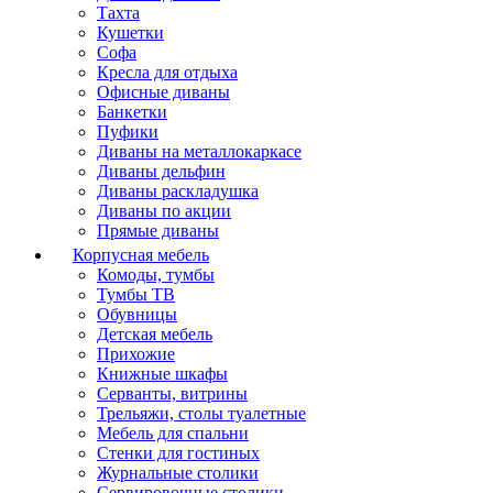
Тахта
Кушетки
Софа
Кресла для отдыха
Офисные диваны
Банкетки
Пуфики
Диваны на металлокаркасе
Диваны дельфин
Диваны раскладушка
Диваны по акции
Прямые диваны
Корпусная мебель
Комоды, тумбы
Тумбы ТВ
Обувницы
Детская мебель
Прихожие
Книжные шкафы
Серванты, витрины
Трельяжи, столы туалетные
Мебель для спальни
Стенки для гостиных
Журнальные столики
Сервировочные столики