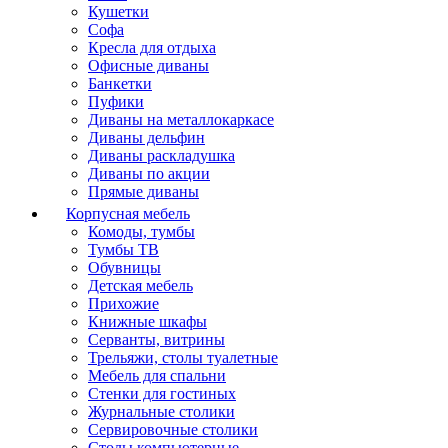
Кушетки
Софа
Кресла для отдыха
Офисные диваны
Банкетки
Пуфики
Диваны на металлокаркасе
Диваны дельфин
Диваны раскладушка
Диваны по акции
Прямые диваны
Корпусная мебель
Комоды, тумбы
Тумбы ТВ
Обувницы
Детская мебель
Прихожие
Книжные шкафы
Серванты, витрины
Трельяжи, столы туалетные
Мебель для спальни
Стенки для гостиных
Журнальные столики
Сервировочные столики
Столы компьютерные