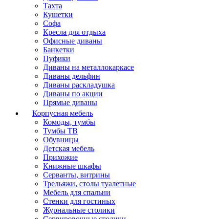
Тахта
Кушетки
Софа
Кресла для отдыха
Офисные диваны
Банкетки
Пуфики
Диваны на металлокаркасе
Диваны дельфин
Диваны раскладушка
Диваны по акции
Прямые диваны
Корпусная мебель
Комоды, тумбы
Тумбы ТВ
Обувницы
Детская мебель
Прихожие
Книжные шкафы
Серванты, витрины
Трельяжи, столы туалетные
Мебель для спальни
Стенки для гостиных
Журнальные столики
Сервировочные столики