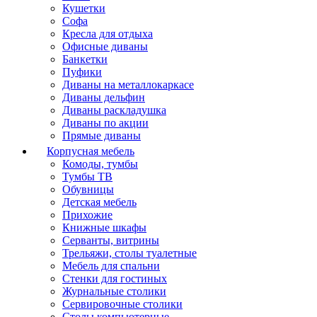
Кушетки
Софа
Кресла для отдыха
Офисные диваны
Банкетки
Пуфики
Диваны на металлокаркасе
Диваны дельфин
Диваны раскладушка
Диваны по акции
Прямые диваны
Корпусная мебель
Комоды, тумбы
Тумбы ТВ
Обувницы
Детская мебель
Прихожие
Книжные шкафы
Серванты, витрины
Трельяжи, столы туалетные
Мебель для спальни
Стенки для гостиных
Журнальные столики
Сервировочные столики
Столы компьютерные