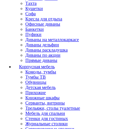
Тахта
Кушетки
Софа
Кресла для отдыха
Офисные диваны
Банкетки
Пуфики
Диваны на металлокаркасе
Диваны дельфин
Диваны раскладушка
Диваны по акции
Прямые диваны
Корпусная мебель
Комоды, тумбы
Тумбы ТВ
Обувницы
Детская мебель
Прихожие
Книжные шкафы
Серванты, витрины
Трельяжи, столы туалетные
Мебель для спальни
Стенки для гостиных
Журнальные столики
Сервировочные столики