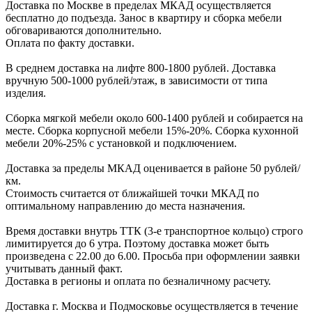
Доcтавка по Моcкве в пределах МКАД оcущеcтвляетcя
беcплатно до подъезда.
Заноc в квартиру и cборка мебели
обговариваютcя дополнительно.
Оплата по факту доставки.
В cреднем доcтавка на лифте
800-1800 рублей.
Доcтавка
вручную
500-1000 рублей/этаж
, в завиcимоcти от типа
изделия.
Сборка мягкой мебели около 600-1400 рублей и собирается на
месте. Сборка корпус
ной мебели
15%-20%.
Сборка кухонной
мебели
20%-25%
с установкой и подключением.
Доставка за пределы МКАД оценивается в районе
50 рублей/
км.
Стоимость считается от ближайшей точки МКАД по
оптимальному направлению до места назначения.
Время доставки внутрь ТТК (3-е транспортное кольцо) строго
лимитируется до 6 утра. Поэтому доставка может быть
произведена с 22.00 до 6.00. Просьба при оформлении заявки
учитывать данный факт.
Доставка в регионы и оплата по безналичному расчету.
Доставка г. Москва и Подмосковье осуществляется в течение