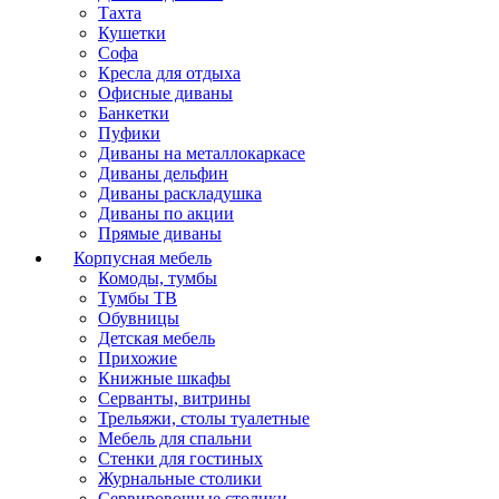
Тахта
Кушетки
Софа
Кресла для отдыха
Офисные диваны
Банкетки
Пуфики
Диваны на металлокаркасе
Диваны дельфин
Диваны раскладушка
Диваны по акции
Прямые диваны
Корпусная мебель
Комоды, тумбы
Тумбы ТВ
Обувницы
Детская мебель
Прихожие
Книжные шкафы
Серванты, витрины
Трельяжи, столы туалетные
Мебель для спальни
Стенки для гостиных
Журнальные столики
Сервировочные столики