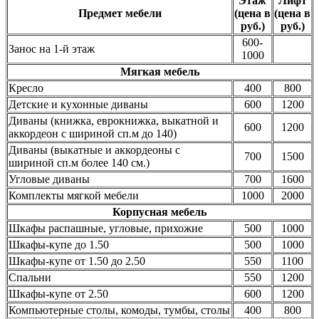
Этаж
Лифт
Предмет мебели
(цена в
(цена в
руб.)
руб.)
600-
Занос на 1-й этаж
1000
Мягкая мебель
Кресло
400
800
Детские и кухонные диваны
600
1200
Диваны (книжка, еврокнижка, выкатной и
600
1200
аккордеон с шириной сп.м до 140)
Диваны (выкатные и аккордеоны с
700
1500
шириной сп.м более 140 см.)
Угловые диваны
700
1600
Комплекты мягкой мебели
1000
2000
Корпусная мебель
Шкафы распашные, угловые, прихожие
500
1000
Шкафы-купе до 1.50
500
1000
Шкафы-купе от 1.50 до 2.50
550
1100
Спальни
550
1200
Шкафы-купе от 2.50
600
1200
Компьютерные столы, комоды, тумбы, столы
400
800