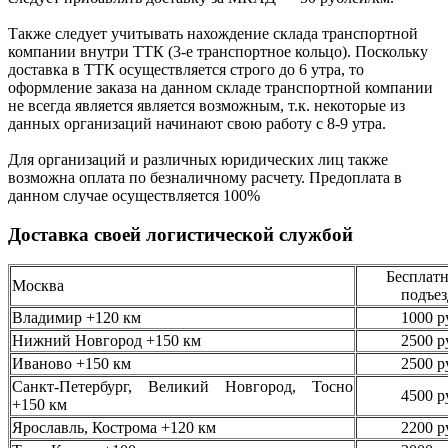
Также следует учитывать нахождение склада транспортной
компании внутри ТТК (3-е
транспортное кольцо). Поскольку
доставка в ТТК осуществляется строго
до 6 утра
, то
оформление заказа на данном складе транспортной компании
не всегда является является возможным,
т.к. некоторые из
данных организаций начинают свою работу
с 8-9 утра.
Для организаций и различных юридических лиц также
возможна оплата по безналичному
расчету. Предоплата в
данном случае осуществляется
100%
Доставка своей логистической службой
Бесплатн
Москва
подъез
Владимир +120 км
1000 р
Нижний Новгород +150 км
2500 р
Иваново +150 км
2500 р
Санкт-Петербург, Великий Новгород, Тосно
4500 р
+150 км
Ярославль, Кострома +120 км
2200 р