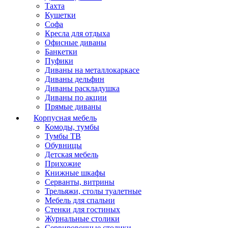
Тахта
Кушетки
Софа
Кресла для отдыха
Офисные диваны
Банкетки
Пуфики
Диваны на металлокаркасе
Диваны дельфин
Диваны раскладушка
Диваны по акции
Прямые диваны
Корпусная мебель
Комоды, тумбы
Тумбы ТВ
Обувницы
Детская мебель
Прихожие
Книжные шкафы
Серванты, витрины
Трельяжи, столы туалетные
Мебель для спальни
Стенки для гостиных
Журнальные столики
Сервировочные столики