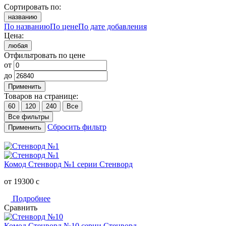
Сортировать по:
названию
По названию
По цене
По дате добавления
Цена:
любая
Отфильтровать по цене
от
до
Применить
Товаров на странице:
60
120
240
Все
Все фильтры
Сбросить фильтр
Применить
Комод Стенворд №1 серии Стенворд
от 19300
c
Подробнее
Сравнить
Комод Стенворд №10 серии Стенворд