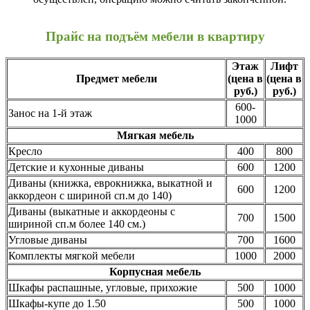
Прайс на подъём мебели в квартиру
Этаж
Лифт
Предмет мебели
(цена в
(цена в
руб.)
руб.)
600-
Занос на 1-й этаж
1000
Мягкая мебель
Кресло
400
800
Детские и кухонные диваны
600
1200
Диваны (книжка, еврокнижка, выкатной и
600
1200
аккордеон с шириной сп.м до 140)
Диваны (выкатные и аккордеоны с
700
1500
шириной сп.м более 140 см.)
Угловые диваны
700
1600
Комплекты мягкой мебели
1000
2000
Корпусная мебель
Шкафы распашные, угловые, прихожие
500
1000
Шкафы-купе до 1.50
500
1000