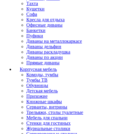
Тахта
Кушетки
Софа
Кресла для отдыха
Офисные диваны
Банкетки
Пуфики
Диваны на металлокаркасе
Диваны дельфин
Диваны раскладушка
Диваны по акции
Прямые диваны
Корпусная мебель
Комоды, тумбы
Тумбы ТВ
Обувницы
Детская мебель
Прихожие
Книжные шкафы
Серванты, витрины
Трельяжи, столы туалетные
Мебель для спальни
Стенки для гостиных
Журнальные столики
Сервировочные столики