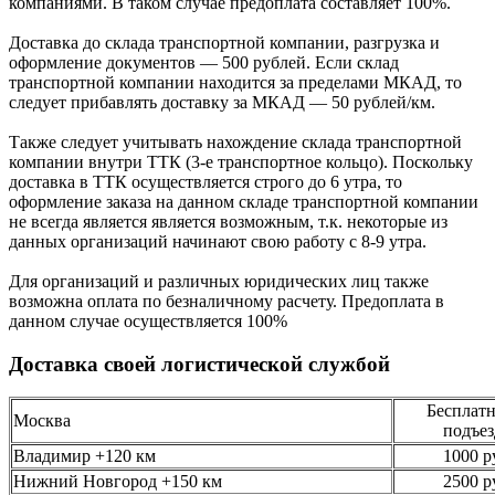
компаниями. В таком случае предоплата составляет
100%.
Доставка до склада транспортной компании, разгрузка и
оформление документов —
500
рублей.
Если склад
транспортной компании находится за пределами МКАД, то
следует
прибавлять доставку за МКАД —
50 рублей/км.
Также следует учитывать нахождение склада транспортной
компании внутри ТТК (3-е
транспортное кольцо). Поскольку
доставка в ТТК осуществляется строго
до 6 утра
, то
оформление заказа на данном складе транспортной компании
не всегда является является возможным,
т.к. некоторые из
данных организаций начинают свою работу
с 8-9 утра.
Для организаций и различных юридических лиц также
возможна оплата по безналичному
расчету. Предоплата в
данном случае осуществляется
100%
Доставка своей логистической службой
Бесплатн
Москва
подъез
Владимир +120 км
1000 р
Нижний Новгород +150 км
2500 р