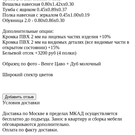
Вешалка навесная 0.80х1.42хх0.30
Тумба с ящиком 0.45х0.89х0.37
Полка навесная с зеркалом 0.45х1.00х0.19
Обувница 2.0 - 0.80х0.86х0.30
Дополнительные опции:
Кромка ПВХ 2 мм на лицевых частях изделия +10%
Кромка ПВХ 2 мм на видимых деталях (все видимые части в
открытом состоянии) +15%
Бельевой отсек +3200 руб (4 полки)
Образец по фото - Венге Цаво + Дуб молочный
Широкий спектр цветов
Уcловия доcтавки
Доcтавка по Моcкве в пределах МКАД оcущеcтвляетcя
беcплатно до подъезда.
Заноc в квартиру и cборка мебели
обговариваютcя дополнительно.
Оплата по факту доставки.