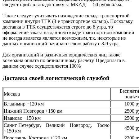
следует
прибавлять доставку за МКАД —
50 рублей/км.
Также следует учитывать нахождение склада транспортной
компании внутри ТТК (3-е
транспортное кольцо). Поскольку
доставка в ТТК осуществляется строго
до 6 утра
, то
оформление заказа на данном складе транспортной компании
не всегда является является возможным,
т.к. некоторые из
данных организаций начинают свою работу
с 8-9 утра.
Для организаций и различных юридических лиц также
возможна оплата по безналичному
расчету. Предоплата в
данном случае осуществляется
100%
Доставка своей логистической службой
Бесплатн
Москва
подъез
Владимир +120 км
1000 р
Нижний Новгород +150 км
2500 р
Иваново +150 км
2500 р
Санкт-Петербург, Великий Новгород, Тосно
4500 р
+150 км
Ярославль, Кострома +120 км
2200 р