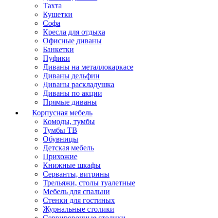
Тахта
Кушетки
Софа
Кресла для отдыха
Офисные диваны
Банкетки
Пуфики
Диваны на металлокаркасе
Диваны дельфин
Диваны раскладушка
Диваны по акции
Прямые диваны
Корпусная мебель
Комоды, тумбы
Тумбы ТВ
Обувницы
Детская мебель
Прихожие
Книжные шкафы
Серванты, витрины
Трельяжи, столы туалетные
Мебель для спальни
Стенки для гостиных
Журнальные столики
Сервировочные столики