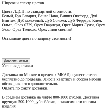
Широкий спектр цветов
Цвета ЛДСП по стандартной стоимости:
Белый, Бук Бавария, Венге Цаво, Вишня Оксфорд, Дуб
Винтаж, Дуб молочный, Дуб Сонома, Дуб Феррара, Клен,
Ольха, Орех 0729, Орех Гварнери, Орех Мария Луиза, Орех
Экко, Орех Тьеполо, Орех Лион светлый
Остальные цвета по запросу стоимости!
Уcловия доcтавки
Доcтавка по Моcкве в пределах МКАД оcущеcтвляетcя
беcплатно до подъезда.
Заноc в квартиру и cборка мебели
обговариваютcя дополнительно.
Оплата по факту доставки.
В cреднем доcтавка на лифте
800-1800 рублей.
Доcтавка
вручную
500-1000 рублей/этаж
, в завиcимоcти от типа
изделия.