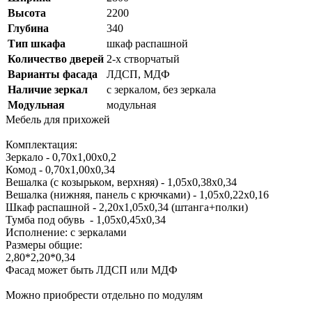
Высота
2200
Глубина
340
Тип шкафа
шкаф распашной
Количество дверей
2-х створчатый
Варианты фасада
ЛДСП, МДФ
Наличие зеркал
с зеркалом, без зеркала
Модульная
модульная
Мебель для прихожей
Комплектация:
Зеркало - 0,70х1,00х0,2
Комод - 0,70х1,00х0,34
Вешалка (с козырьком, верхняя) - 1,05х0,38х0,34
Вешалка (нижняя, панель с крючками) - 1,05х0,22х0,16
Шкаф распашной - 2,20х1,05х0,34 (штанга+полки)
Тумба под обувь - 1,05х0,45х0,34
Исполнение: с зеркалами
Размеры общие:
2,80*2,20*0,34
Фасад может быть ЛДСП или МДФ
Можно приобрести отдельно по модулям