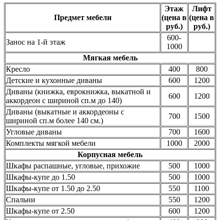
Этаж
Лифт
Предмет мебели
(цена в
(цена в
руб.)
руб.)
600-
Занос на 1-й этаж
1000
Мягкая мебель
Кресло
400
800
Детские и кухонные диваны
600
1200
Диваны (книжка, еврокнижка, выкатной и
600
1200
аккордеон с шириной сп.м до 140)
Диваны (выкатные и аккордеоны с
700
1500
шириной сп.м более 140 см.)
Угловые диваны
700
1600
Комплекты мягкой мебели
1000
2000
Корпусная мебель
Шкафы распашные, угловые, прихожие
500
1000
Шкафы-купе до 1.50
500
1000
Шкафы-купе от 1.50 до 2.50
550
1100
Спальни
550
1200
Шкафы-купе от 2.50
600
1200