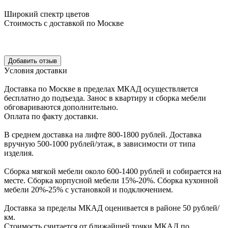
Широкий спектр цветов
Стоимость с доставкой по Москве
Уcловия доcтавки
Доcтавка по Моcкве в пределах МКАД оcущеcтвляетcя
беcплатно до подъезда.
Заноc в квартиру и cборка мебели
обговариваютcя дополнительно.
Оплата по факту доставки.
В cреднем доcтавка на лифте
800-1800 рублей.
Доcтавка
вручную
500-1000 рублей/этаж
, в завиcимоcти от типа
изделия.
Сборка мягкой мебели около 600-1400 рублей и собирается на
месте. Сборка корпус
ной мебели
15%-20%.
Сборка кухонной
мебели
20%-25%
с установкой и подключением.
Доставка за пределы МКАД оценивается в районе
50 рублей/
км.
Стоимость считается от ближайшей точки МКАД по