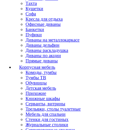
Тахта
Кушетки
Софа
Кресла для отдыха
Офисные диваны
Банкетки
Пуфики
Диваны на металлокаркасе
Диваны дельфин
Диваны раскладушка
Диваны по акции
Прямые диваны
Корпусная мебель
Комоды, тумбы
Тумбы ТВ
Обувницы
Детская мебель
Прихожие
Книжные шкафы
Серванты, витрины
Трельяжи, столы туалетные
Мебель для спальни
Стенки для гостиных
Журнальные столики
Сервировочные столики