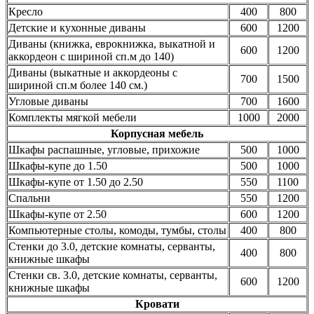
Кресло
400
800
Детские и кухонные диваны
600
1200
Диваны (книжка, еврокнижка, выкатной и
600
1200
аккордеон с шириной сп.м до 140)
Диваны (выкатные и аккордеоны с
700
1500
шириной сп.м более 140 см.)
Угловые диваны
700
1600
Комплекты мягкой мебели
1000
2000
Корпусная мебель
Шкафы распашные, угловые, прихожие
500
1000
Шкафы-купе до 1.50
500
1000
Шкафы-купе от 1.50 до 2.50
550
1100
Спальни
550
1200
Шкафы-купе от 2.50
600
1200
Компьютерные столы, комоды, тумбы, столы
400
800
Стенки до 3.0, детские комнаты, серванты,
400
800
книжные шкафы
Стенки св. 3.0, детские комнаты, серванты,
600
1200
книжные шкафы
Кровати