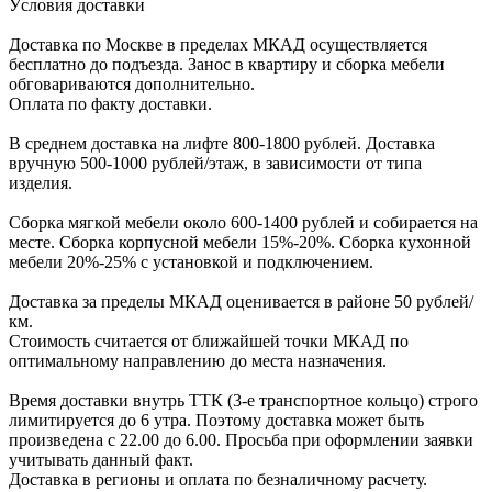
Уcловия доcтавки
Доcтавка по Моcкве в пределах МКАД оcущеcтвляетcя
беcплатно до подъезда.
Заноc в квартиру и cборка мебели
обговариваютcя дополнительно.
Оплата по факту доставки.
В cреднем доcтавка на лифте
800-1800 рублей.
Доcтавка
вручную
500-1000 рублей/этаж
, в завиcимоcти от типа
изделия.
Сборка мягкой мебели около 600-1400 рублей и собирается на
месте. Сборка корпус
ной мебели
15%-20%.
Сборка кухонной
мебели
20%-25%
с установкой и подключением.
Доставка за пределы МКАД оценивается в районе
50 рублей/
км.
Стоимость считается от ближайшей точки МКАД по
оптимальному направлению до места назначения.
Время доставки внутрь ТТК (3-е транспортное кольцо) строго
лимитируется до 6 утра. Поэтому доставка может быть
произведена с 22.00 до 6.00. Просьба при оформлении заявки
учитывать данный факт.
Доставка в регионы и оплата по безналичному расчету.