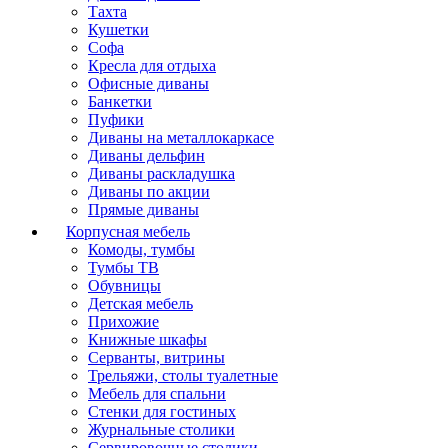
Тахта
Кушетки
Софа
Кресла для отдыха
Офисные диваны
Банкетки
Пуфики
Диваны на металлокаркасе
Диваны дельфин
Диваны раскладушка
Диваны по акции
Прямые диваны
Корпусная мебель
Комоды, тумбы
Тумбы ТВ
Обувницы
Детская мебель
Прихожие
Книжные шкафы
Серванты, витрины
Трельяжи, столы туалетные
Мебель для спальни
Стенки для гостиных
Журнальные столики
Сервировочные столики