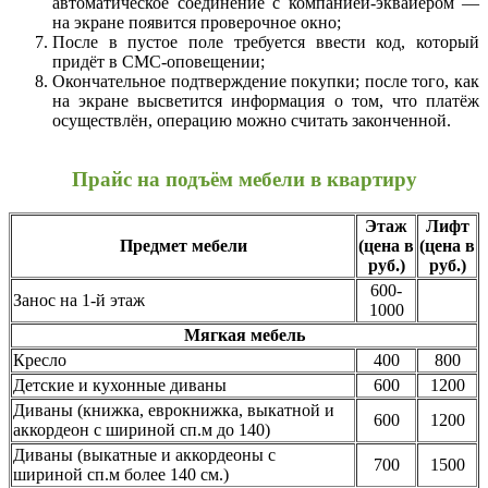
автоматическое соединение с компанией-эквайером —
на экране появится проверочное окно;
После в пустое поле требуется ввести код, который
придёт в СМС-оповещении;
Окончательное подтверждение покупки; после того, как
на экране высветится информация о том, что платёж
осуществлён, операцию можно считать законченной.
Прайс на подъём мебели в квартиру
Этаж
Лифт
Предмет мебели
(цена в
(цена в
руб.)
руб.)
600-
Занос на 1-й этаж
1000
Мягкая мебель
Кресло
400
800
Детские и кухонные диваны
600
1200
Диваны (книжка, еврокнижка, выкатной и
600
1200
аккордеон с шириной сп.м до 140)
Диваны (выкатные и аккордеоны с
700
1500
шириной сп.м более 140 см.)