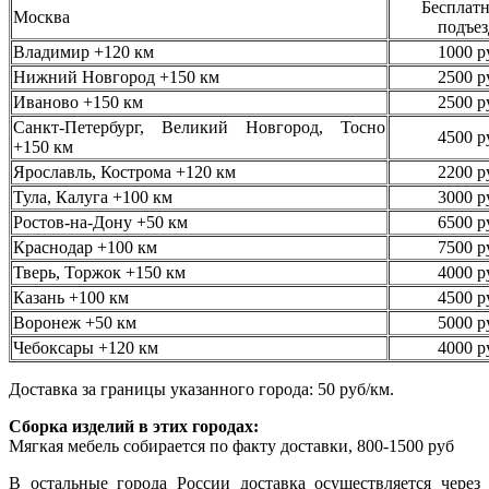
Бесплатн
Москва
подъез
Владимир +120 км
1000 р
Нижний Новгород +150 км
2500 р
Иваново +150 км
2500 р
Санкт-Петербург, Великий Новгород, Тосно
4500 р
+150 км
Ярославль, Кострома +120 км
2200 р
Тула, Калуга +100 км
3000 р
Ростов-на-Дону +50 км
6500 р
Краснодар +100 км
7500 р
Тверь, Торжок +150 км
4000 р
Казань +100 км
4500 р
Воронеж +50 км
5000 р
Чебоксары +120 км
4000 р
Доставка за границы указанного города: 50 руб/км.
Сборка изделий в этих городах:
Мягкая мебель собирается по факту доставки, 800-1500 руб
В остальные города России доставка осуществляется через