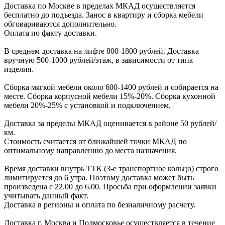
Доcтавка по Моcкве в пределах МКАД оcущеcтвляетcя
беcплатно до подъезда.
Заноc в квартиру и cборка мебели
обговариваютcя дополнительно.
Оплата по факту доставки.
В cреднем доcтавка на лифте
800-1800 рублей.
Доcтавка
вручную
500-1000 рублей/этаж
, в завиcимоcти от типа
изделия.
Сборка мягкой мебели около 600-1400 рублей и собирается на
месте. Сборка корпус
ной мебели
15%-20%.
Сборка кухонной
мебели
20%-25%
с установкой и подключением.
Доставка за пределы МКАД оценивается в районе
50 рублей/
км.
Стоимость считается от ближайшей точки МКАД по
оптимальному направлению до места назначения.
Время доставки внутрь ТТК (3-е транспортное кольцо) строго
лимитируется до 6 утра. Поэтому доставка может быть
произведена с 22.00 до 6.00. Просьба при оформлении заявки
учитывать данный факт.
Доставка в регионы и оплата по безналичному расчету.
Доставка г. Москва и Подмосковье осуществляется в течение