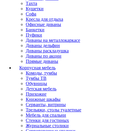
Тахта
Кушетки
Софа
Кресла для отдыха
Офисные диваны
Банкетки
Пуфики
Диваны на металлокаркасе
Диваны дельфин
Диваны раскладушка
Диваны по акции
Прямые диваны
Корпусная мебель
Комоды, тумбы
Тумбы ТВ
Обувницы
Детская мебель
Прихожие
Книжные шкафы
Серванты, витрины
Трельяжи, столы туалетные
Мебель для спальни
Стенки для гостиных
Журнальные столики
Сервировочные столики