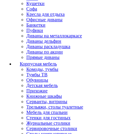
Кушетки
Софа
Кресла для отдыха
Офисные диваны
Банкетки
Пуфики
Диваны на металлокаркасе
Диваны дельфин
Диваны раскладушка
Диваны по акции
Прямые диваны
Корпусная мебель
Комоды, тумбы
Тумбы ТВ
Обувницы
Детская мебель
Прихожие
Книжные шкафы
Серванты, витрины
Трельяжи, столы туалетные
Мебель для спальни
Стенки для гостиных
Журнальные столики
Сервировочные столики
Столы компьютерные