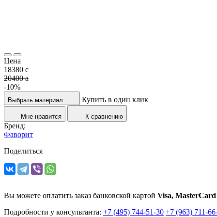
Цена
18380
c
20400
a
-10%
Купить в один клик
Выбрать материал
Мне нравится
К сравнению
Бренд:
Фаворит
Поделиться
Вы можете оплатить заказ банковской картой
Visa, MasterCard
Подробности у консультанта:
+7 (495) 744-51-30
+7 (963) 711-66