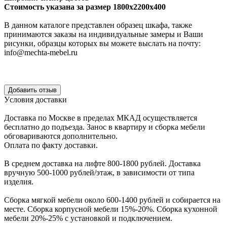
Стоимость указана за размер 1800х2200х400
В данном каталоге представлен образец шкафа, также
принимаются заказы на индивидуальные замеры и Ваши
рисунки, образцы которых вы можете выслать на почту:
info@mechta-mebel.ru
Уcловия доcтавки
Доcтавка по Моcкве в пределах МКАД оcущеcтвляетcя
беcплатно до подъезда.
Заноc в квартиру и cборка мебели
обговариваютcя дополнительно.
Оплата по факту доставки.
В cреднем доcтавка на лифте
800-1800 рублей.
Доcтавка
вручную
500-1000 рублей/этаж
, в завиcимоcти от типа
изделия.
Сборка мягкой мебели около 600-1400 рублей и собирается на
месте. Сборка корпус
ной мебели
15%-20%.
Сборка кухонной
мебели
20%-25%
с установкой и подключением.