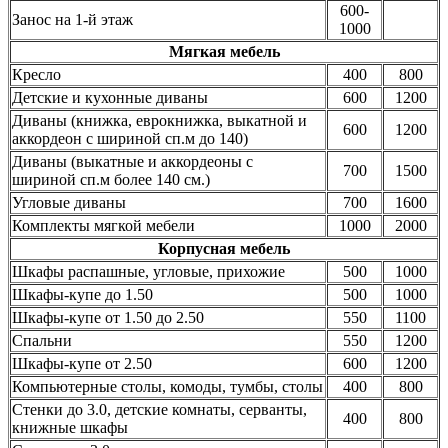
600-
Занос на 1-й этаж
1000
Мягкая мебель
Кресло
400
800
Детские и кухонные диваны
600
1200
Диваны (книжка, еврокнижка, выкатной и
600
1200
аккордеон с шириной сп.м до 140)
Диваны (выкатные и аккордеоны с
700
1500
шириной сп.м более 140 см.)
Угловые диваны
700
1600
Комплекты мягкой мебели
1000
2000
Корпусная мебель
Шкафы распашные, угловые, прихожие
500
1000
Шкафы-купе до 1.50
500
1000
Шкафы-купе от 1.50 до 2.50
550
1100
Спальни
550
1200
Шкафы-купе от 2.50
600
1200
Компьютерные столы, комоды, тумбы, столы
400
800
Стенки до 3.0, детские комнаты, серванты,
400
800
книжные шкафы