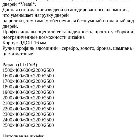
дверей *Versal*.
Данная система произведена из анодированного алюминия,
что уменьшает нагрузку дверей
на ролики, тем самым обеспечивая бесшумный и плавный ход
дверей.
Профессионалы оценили ее за надежность, простоту сборки и
неограниченные возможности дизайна
Корпус ЛДСП 16 мм
Ручка-профиль алюминий - серебро, золото, бронза, шампань -
цвета матовые
Размер (ШхГхВ)
1500х400/600х2200/2500
1600х400/600х2200/2500
1700х400/600х2200/2500
1800х400/600х2200/2500
1900х400/600х2200/2500
2000х400/600х2200/2500
2100х400/600х2200/2500
2200х400/600х2200/2500
2300х400/600х2200/2500
2400х400/600х2200/2500
2500х400/600х2200/2500
___________________________________________
Наполнение шкафа: