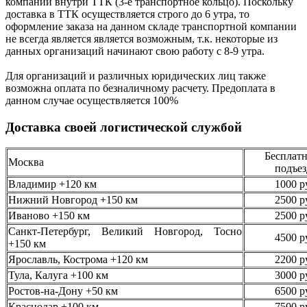
компании внутри ТТК (3-е
транспортное кольцо). Поскольку
доставка в ТТК осуществляется строго
до 6 утра
, то
оформление заказа на данном складе транспортной компании
не всегда является является возможным,
т.к. некоторые из
данных организаций начинают свою работу
с 8-9 утра.
Для организаций и различных юридических лиц также
возможна оплата по безналичному
расчету. Предоплата в
данном случае осуществляется
100%
Доставка своей логистической службой
Бесплатн
Москва
подъез
Владимир +120 км
1000 р
Нижний Новгород +150 км
2500 р
Иваново +150 км
2500 р
Санкт-Петербург, Великий Новгород, Тосно
4500 р
+150 км
Ярославль, Кострома +120 км
2200 р
Тула, Калуга +100 км
3000 р
Ростов-на-Дону +50 км
6500 р
Краснодар +100 км
7500 р