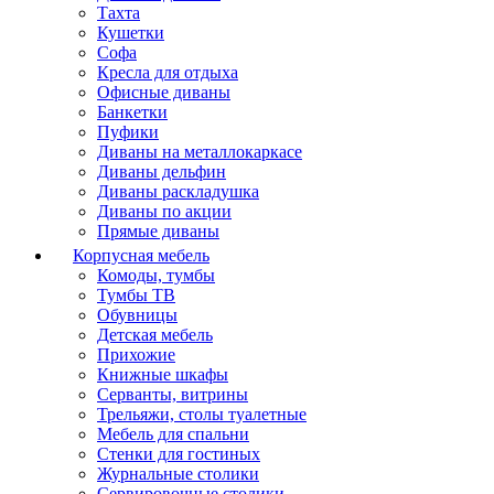
Тахта
Кушетки
Софа
Кресла для отдыха
Офисные диваны
Банкетки
Пуфики
Диваны на металлокаркасе
Диваны дельфин
Диваны раскладушка
Диваны по акции
Прямые диваны
Корпусная мебель
Комоды, тумбы
Тумбы ТВ
Обувницы
Детская мебель
Прихожие
Книжные шкафы
Серванты, витрины
Трельяжи, столы туалетные
Мебель для спальни
Стенки для гостиных
Журнальные столики
Сервировочные столики