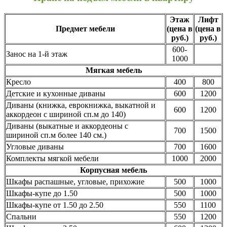
Этаж
Лифт
Предмет мебели
(цена в
(цена в
руб.)
руб.)
600-
Занос на 1-й этаж
1000
Мягкая мебель
Кресло
400
800
Детские и кухонные диваны
600
1200
Диваны (книжка, еврокнижка, выкатной и
600
1200
аккордеон с шириной сп.м до 140)
Диваны (выкатные и аккордеоны с
700
1500
шириной сп.м более 140 см.)
Угловые диваны
700
1600
Комплекты мягкой мебели
1000
2000
Корпусная мебель
Шкафы распашные, угловые, прихожие
500
1000
Шкафы-купе до 1.50
500
1000
Шкафы-купе от 1.50 до 2.50
550
1100
Спальни
550
1200