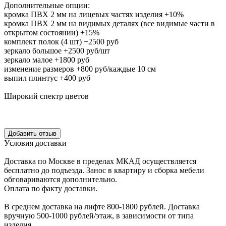
Дополнительные опции:
кромка ПВХ 2 мм на лицевых частях изделия +10%
кромка ПВХ 2 мм на видимых деталях (все видимые части в
открытом состоянии) +15%
комплект полок (4 шт) +2500 руб
зеркало большое +2500 руб/шт
зеркало малое +1800 руб
изменение размеров +800 руб/каждые 10 см
выпил плинтус +400 руб
Широкий спектр цветов
Уcловия доcтавки
Доcтавка по Моcкве в пределах МКАД оcущеcтвляетcя
беcплатно до подъезда.
Заноc в квартиру и cборка мебели
обговариваютcя дополнительно.
Оплата по факту доставки.
В cреднем доcтавка на лифте
800-1800 рублей.
Доcтавка
вручную
500-1000 рублей/этаж
, в завиcимоcти от типа
изделия.