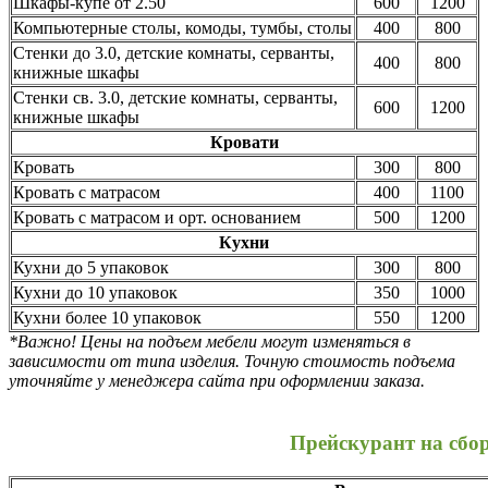
Шкафы-купе от 2.50
600
1200
Компьютерные столы, комоды, тумбы, столы
400
800
Стенки до 3.0, детские комнаты, серванты,
400
800
книжные шкафы
Стенки св. 3.0, детские комнаты, серванты,
600
1200
книжные шкафы
Кровати
Кровать
300
800
Кровать с матрасом
400
1100
Кровать с матрасом и орт. основанием
500
1200
Кухни
Кухни до 5 упаковок
300
800
Кухни до 10 упаковок
350
1000
Кухни более 10 упаковок
550
1200
*Важно! Цены на подъем мебели могут изменяться в
зависимости от типа изделия. Точную стоимость подъема
уточняйте у менеджера сайта при оформлении заказа.
Прейскурант на сбо