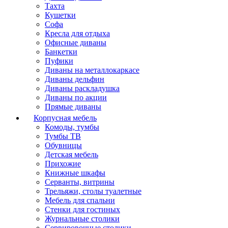
Тахта
Кушетки
Софа
Кресла для отдыха
Офисные диваны
Банкетки
Пуфики
Диваны на металлокаркасе
Диваны дельфин
Диваны раскладушка
Диваны по акции
Прямые диваны
Корпусная мебель
Комоды, тумбы
Тумбы ТВ
Обувницы
Детская мебель
Прихожие
Книжные шкафы
Серванты, витрины
Трельяжи, столы туалетные
Мебель для спальни
Стенки для гостиных
Журнальные столики
Сервировочные столики