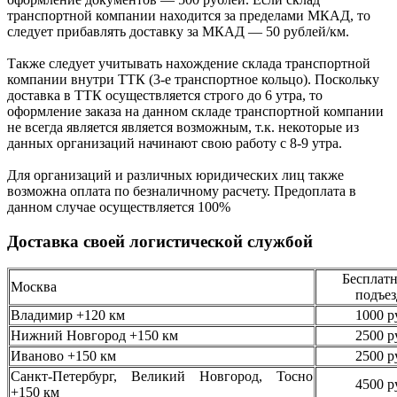
транспортной компании находится за пределами МКАД, то
следует
прибавлять доставку за МКАД —
50 рублей/км.
Также следует учитывать нахождение склада транспортной
компании внутри ТТК (3-е
транспортное кольцо). Поскольку
доставка в ТТК осуществляется строго
до 6 утра
, то
оформление заказа на данном складе транспортной компании
не всегда является является возможным,
т.к. некоторые из
данных организаций начинают свою работу
с 8-9 утра.
Для организаций и различных юридических лиц также
возможна оплата по безналичному
расчету. Предоплата в
данном случае осуществляется
100%
Доставка своей логистической службой
Бесплатн
Москва
подъез
Владимир +120 км
1000 р
Нижний Новгород +150 км
2500 р
Иваново +150 км
2500 р
Санкт-Петербург, Великий Новгород, Тосно
4500 р
+150 км