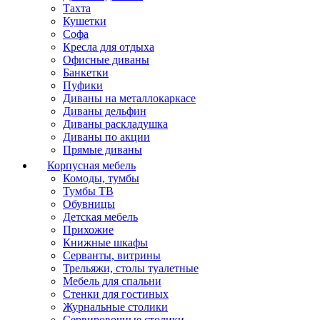
Тахта
Кушетки
Софа
Кресла для отдыха
Офисные диваны
Банкетки
Пуфики
Диваны на металлокаркасе
Диваны дельфин
Диваны раскладушка
Диваны по акции
Прямые диваны
Корпусная мебель
Комоды, тумбы
Тумбы ТВ
Обувницы
Детская мебель
Прихожие
Книжные шкафы
Серванты, витрины
Трельяжи, столы туалетные
Мебель для спальни
Стенки для гостиных
Журнальные столики
Сервировочные столики