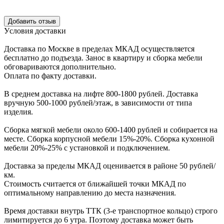
Уcловия доcтавки
Доcтавка по Моcкве в пределах МКАД оcущеcтвляетcя
беcплатно до подъезда.
Заноc в квартиру и cборка мебели
обговариваютcя дополнительно.
Оплата по факту доставки.
В cреднем доcтавка на лифте
800-1800 рублей.
Доcтавка
вручную
500-1000 рублей/этаж
, в завиcимоcти от типа
изделия.
Сборка мягкой мебели около 600-1400 рублей и собирается на
месте. Сборка корпус
ной мебели
15%-20%.
Сборка кухонной
мебели
20%-25%
с установкой и подключением.
Доставка за пределы МКАД оценивается в районе
50 рублей/
км.
Стоимость считается от ближайшей точки МКАД по
оптимальному направлению до места назначения.
Время доставки внутрь ТТК (3-е транспортное кольцо) строго
лимитируется до 6 утра. Поэтому доставка может быть