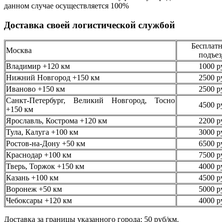
данном случае осуществляется
100%
Доставка своей логистической службой
Бесплатн
Москва
подъез
Владимир +120 км
1000 р
Нижний Новгород +150 км
2500 р
Иваново +150 км
2500 р
Санкт-Петербург, Великий Новгород, Тосно
4500 р
+150 км
Ярославль, Кострома +120 км
2200 р
Тула, Калуга +100 км
3000 р
Ростов-на-Дону +50 км
6500 р
Краснодар +100 км
7500 р
Тверь, Торжок +150 км
4000 р
Казань +100 км
4500 р
Воронеж +50 км
5000 р
Чебоксары +120 км
4000 р
Доставка за границы указанного города: 50 руб/км.