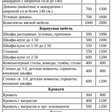
аккордеон с шириной сп.м до 140)
Диваны (выкатные и аккордеоны с
700
1500
шириной сп.м более 140 см.)
Угловые диваны
700
1600
Комплекты мягкой мебели
1000
2000
Корпусная мебель
Шкафы распашные, угловые, прихожие
500
1000
Шкафы-купе до 1.50
500
1000
Шкафы-купе от 1.50 до 2.50
550
1100
Спальни
550
1200
Шкафы-купе от 2.50
600
1200
Компьютерные столы, комоды, тумбы, столы
400
800
Стенки до 3.0, детские комнаты, серванты,
400
800
книжные шкафы
Стенки св. 3.0, детские комнаты, серванты,
600
1200
книжные шкафы
Кровати
Кровать
300
800
Кровать с матрасом
400
1100
Кровать с матрасом и орт. основанием
500
1200