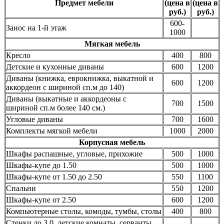
Предмет мебели
(цена в
(цена в
руб.)
руб.)
600-
Занос на 1-й этаж
1000
Мягкая мебель
Кресло
400
800
Детские и кухонные диваны
600
1200
Диваны (книжка, еврокнижка, выкатной и
600
1200
аккордеон с шириной сп.м до 140)
Диваны (выкатные и аккордеоны с
700
1500
шириной сп.м более 140 см.)
Угловые диваны
700
1600
Комплекты мягкой мебели
1000
2000
Корпусная мебель
Шкафы распашные, угловые, прихожие
500
1000
Шкафы-купе до 1.50
500
1000
Шкафы-купе от 1.50 до 2.50
550
1100
Спальни
550
1200
Шкафы-купе от 2.50
600
1200
Компьютерные столы, комоды, тумбы, столы
400
800
Стенки до 3.0, детские комнаты, серванты,