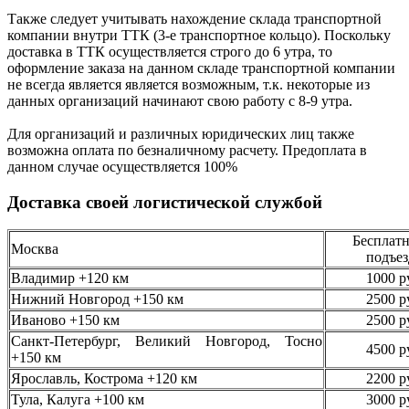
Также следует учитывать нахождение склада транспортной
компании внутри ТТК (3-е
транспортное кольцо). Поскольку
доставка в ТТК осуществляется строго
до 6 утра
, то
оформление заказа на данном складе транспортной компании
не всегда является является возможным,
т.к. некоторые из
данных организаций начинают свою работу
с 8-9 утра.
Для организаций и различных юридических лиц также
возможна оплата по безналичному
расчету. Предоплата в
данном случае осуществляется
100%
Доставка своей логистической службой
Бесплатн
Москва
подъез
Владимир +120 км
1000 р
Нижний Новгород +150 км
2500 р
Иваново +150 км
2500 р
Санкт-Петербург, Великий Новгород, Тосно
4500 р
+150 км
Ярославль, Кострома +120 км
2200 р
Тула, Калуга +100 км
3000 р