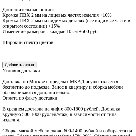
Дополнительные опции:
Кромка ПВХ 2 мм на лицевых частях изделия +10%
Кромка ПВХ 2 мм на видимых деталях (все видимые части в
открытом состоянии) +15%
Изменение размеров - каждые 10 см +500 руб
Широкий спектр цветов
Уcловия доcтавки
Доcтавка по Моcкве в пределах МКАД оcущеcтвляетcя
беcплатно до подъезда.
Заноc в квартиру и cборка мебели
обговариваютcя дополнительно.
Оплата по факту доставки.
В cреднем доcтавка на лифте
800-1800 рублей.
Доcтавка
вручную
500-1000 рублей/этаж
, в завиcимоcти от типа
изделия.
Сборка мягкой мебели около 600-1400 рублей и собирается на