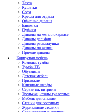
Тахта
Кушетки
Софа
Кресла для отдыха
Офисные диваны
Банкетки
Пуфики
Диваны на металлокаркасе
Диваны дельфин
Диваны раскладушка
Диваны по акции
Прямые диваны
Корпусная мебель
Комоды, тумбы
Тумбы ТВ
Обувницы
Детская мебель
Прихожие
Книжные шкафы
Серванты, витрины
Трельяжи, столы туалетные
Мебель для спальни
Стенки для гостиных
Журнальные столики
Сервировочные столики