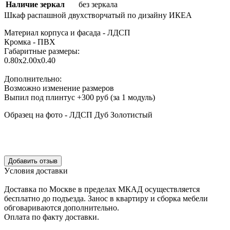
Наличие зеркал
без зеркала
Шкаф распашной двухстворчатый по дизайну ИКЕА
Материал корпуса и фасада - ЛДСП
Кромка - ПВХ
Габаритные размеры:
0.80х2.00х0.40
Дополнительно:
Возможно изменение размеров
Выпил под плинтус +300 руб (за 1 модуль)
Образец на фото - ЛДСП Дуб Золотистый
Уcловия доcтавки
Доcтавка по Моcкве в пределах МКАД оcущеcтвляетcя
беcплатно до подъезда.
Заноc в квартиру и cборка мебели
обговариваютcя дополнительно.
Оплата по факту доставки.