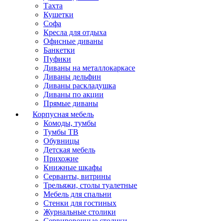
Тахта
Кушетки
Софа
Кресла для отдыха
Офисные диваны
Банкетки
Пуфики
Диваны на металлокаркасе
Диваны дельфин
Диваны раскладушка
Диваны по акции
Прямые диваны
Корпусная мебель
Комоды, тумбы
Тумбы ТВ
Обувницы
Детская мебель
Прихожие
Книжные шкафы
Серванты, витрины
Трельяжи, столы туалетные
Мебель для спальни
Стенки для гостиных
Журнальные столики
Сервировочные столики