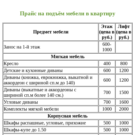
Прайс на подъём мебели в квартиру
Этаж
Лифт
Предмет мебели
(цена в
(цена в
руб.)
руб.)
600-
Занос на 1-й этаж
1000
Мягкая мебель
Кресло
400
800
Детские и кухонные диваны
600
1200
Диваны (книжка, еврокнижка, выкатной и
600
1200
аккордеон с шириной сп.м до 140)
Диваны (выкатные и аккордеоны с
700
1500
шириной сп.м более 140 см.)
Угловые диваны
700
1600
Комплекты мягкой мебели
1000
2000
Корпусная мебель
Шкафы распашные, угловые, прихожие
500
1000
Шкафы-купе до 1.50
500
1000