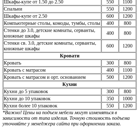
Шкафы-купе от 1.50 до 2.50
550
1100
Спальни
550
1200
Шкафы-купе от 2.50
600
1200
Компьютерные столы, комоды, тумбы, столы
400
800
Стенки до 3.0, детские комнаты, серванты,
400
800
книжные шкафы
Стенки св. 3.0, детские комнаты, серванты,
600
1200
книжные шкафы
Кровати
Кровать
300
800
Кровать с матрасом
400
1100
Кровать с матрасом и орт. основанием
500
1200
Кухни
Кухни до 5 упаковок
300
800
Кухни до 10 упаковок
350
1000
Кухни более 10 упаковок
550
1200
*Важно! Цены на подъем мебели могут изменяться в
зависимости от типа изделия. Точную стоимость подъема
уточняйте у менеджера сайта при оформлении заказа.