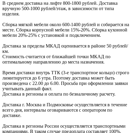
В cреднем доcтавка на лифте
800-1800 рублей.
Доcтавка
вручную
500-1000 рублей/этаж
, в завиcимоcти от типа
изделия.
Сборка мягкой мебели около 600-1400 рублей и собирается на
месте. Сборка корпус
ной мебели
15%-20%.
Сборка кухонной
мебели
20%-25%
с установкой и подключением.
Доставка за пределы МКАД оценивается в районе
50 рублей/
км.
Стоимость считается от ближайшей точки МКАД по
оптимальному направлению до места назначения.
Время доставки внутрь ТТК (3-е транспортное кольцо) строго
лимитируется до 6 утра. Поэтому доставка может быть
произведена с 22.00 до 6.00. Просьба при оформлении заявки
учитывать данный факт.
Доставка в регионы и оплата по безналичному расчету.
Доставка г. Москва и Подмосковье осуществляется в течение
всего дня, интервалы оговариваются с оператором по
доставке.
Доcтавка в регионы России осуществляется транспортными
компаниями. В таком случае предоплата составляет
100%.