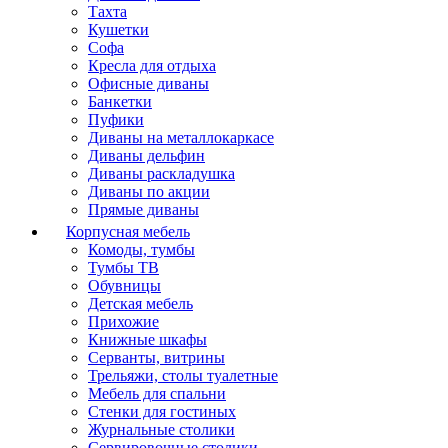
Тахта
Кушетки
Софа
Кресла для отдыха
Офисные диваны
Банкетки
Пуфики
Диваны на металлокаркасе
Диваны дельфин
Диваны раскладушка
Диваны по акции
Прямые диваны
Корпусная мебель
Комоды, тумбы
Тумбы ТВ
Обувницы
Детская мебель
Прихожие
Книжные шкафы
Серванты, витрины
Трельяжи, столы туалетные
Мебель для спальни
Стенки для гостиных
Журнальные столики
Сервировочные столики