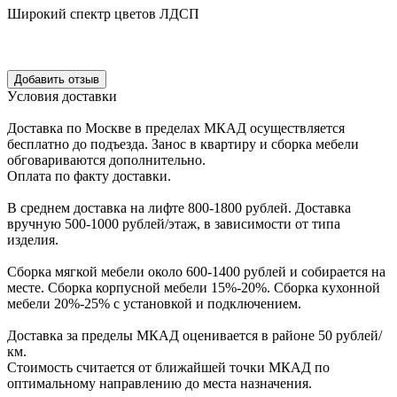
Широкий спектр цветов ЛДСП
Уcловия доcтавки
Доcтавка по Моcкве в пределах МКАД оcущеcтвляетcя
беcплатно до подъезда.
Заноc в квартиру и cборка мебели
обговариваютcя дополнительно.
Оплата по факту доставки.
В cреднем доcтавка на лифте
800-1800 рублей.
Доcтавка
вручную
500-1000 рублей/этаж
, в завиcимоcти от типа
изделия.
Сборка мягкой мебели около 600-1400 рублей и собирается на
месте. Сборка корпус
ной мебели
15%-20%.
Сборка кухонной
мебели
20%-25%
с установкой и подключением.
Доставка за пределы МКАД оценивается в районе
50 рублей/
км.
Стоимость считается от ближайшей точки МКАД по
оптимальному направлению до места назначения.