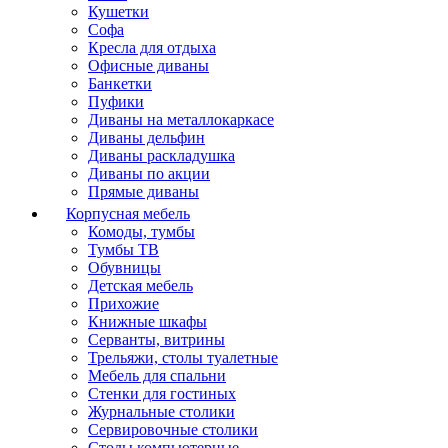
Кушетки
Софа
Кресла для отдыха
Офисные диваны
Банкетки
Пуфики
Диваны на металлокаркасе
Диваны дельфин
Диваны раскладушка
Диваны по акции
Прямые диваны
Корпусная мебель
Комоды, тумбы
Тумбы ТВ
Обувницы
Детская мебель
Прихожие
Книжные шкафы
Серванты, витрины
Трельяжи, столы туалетные
Мебель для спальни
Стенки для гостиных
Журнальные столики
Сервировочные столики
Столы компьютерные