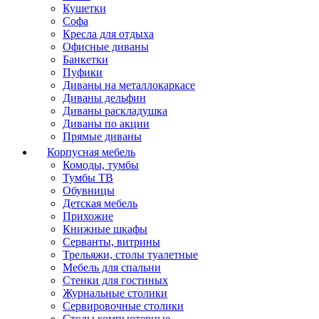
Кушетки
Софа
Кресла для отдыха
Офисные диваны
Банкетки
Пуфики
Диваны на металлокаркасе
Диваны дельфин
Диваны раскладушка
Диваны по акции
Прямые диваны
Корпусная мебель
Комоды, тумбы
Тумбы ТВ
Обувницы
Детская мебель
Прихожие
Книжные шкафы
Серванты, витрины
Трельяжи, столы туалетные
Мебель для спальни
Стенки для гостиных
Журнальные столики
Сервировочные столики
Столы компьютерные