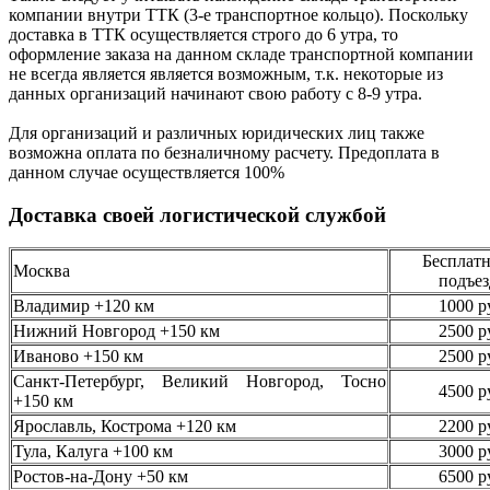
компании внутри ТТК (3-е
транспортное кольцо). Поскольку
доставка в ТТК осуществляется строго
до 6 утра
, то
оформление заказа на данном складе транспортной компании
не всегда является является возможным,
т.к. некоторые из
данных организаций начинают свою работу
с 8-9 утра.
Для организаций и различных юридических лиц также
возможна оплата по безналичному
расчету. Предоплата в
данном случае осуществляется
100%
Доставка своей логистической службой
Бесплатн
Москва
подъез
Владимир +120 км
1000 р
Нижний Новгород +150 км
2500 р
Иваново +150 км
2500 р
Санкт-Петербург, Великий Новгород, Тосно
4500 р
+150 км
Ярославль, Кострома +120 км
2200 р
Тула, Калуга +100 км
3000 р
Ростов-на-Дону +50 км
6500 р