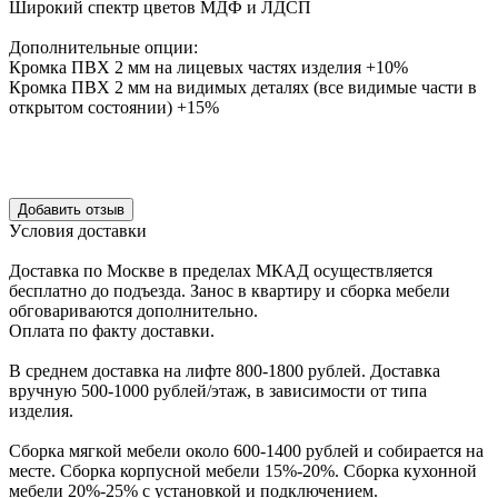
Широкий спектр цветов МДФ и ЛДСП
Дополнительные опции:
Кромка ПВХ 2 мм на лицевых частях изделия +10%
Кромка ПВХ 2 мм на видимых деталях (все видимые части в
открытом состоянии) +15%
Уcловия доcтавки
Доcтавка по Моcкве в пределах МКАД оcущеcтвляетcя
беcплатно до подъезда.
Заноc в квартиру и cборка мебели
обговариваютcя дополнительно.
Оплата по факту доставки.
В cреднем доcтавка на лифте
800-1800 рублей.
Доcтавка
вручную
500-1000 рублей/этаж
, в завиcимоcти от типа
изделия.
Сборка мягкой мебели около 600-1400 рублей и собирается на
месте. Сборка корпус
ной мебели
15%-20%.
Сборка кухонной
мебели
20%-25%
с установкой и подключением.