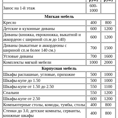
600-
Занос на 1-й этаж
1000
Мягкая мебель
Кресло
400
800
Детские и кухонные диваны
600
1200
Диваны (книжка, еврокнижка, выкатной и
600
1200
аккордеон с шириной сп.м до 140)
Диваны (выкатные и аккордеоны с
700
1500
шириной сп.м более 140 см.)
Угловые диваны
700
1600
Комплекты мягкой мебели
1000
2000
Корпусная мебель
Шкафы распашные, угловые, прихожие
500
1000
Шкафы-купе до 1.50
500
1000
Шкафы-купе от 1.50 до 2.50
550
1100
Спальни
550
1200
Шкафы-купе от 2.50
600
1200
Компьютерные столы, комоды, тумбы, столы
400
800
Стенки до 3.0, детские комнаты, серванты,
400
800
книжные шкафы