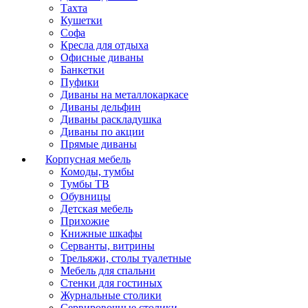
Тахта
Кушетки
Софа
Кресла для отдыха
Офисные диваны
Банкетки
Пуфики
Диваны на металлокаркасе
Диваны дельфин
Диваны раскладушка
Диваны по акции
Прямые диваны
Корпусная мебель
Комоды, тумбы
Тумбы ТВ
Обувницы
Детская мебель
Прихожие
Книжные шкафы
Серванты, витрины
Трельяжи, столы туалетные
Мебель для спальни
Стенки для гостиных
Журнальные столики
Сервировочные столики