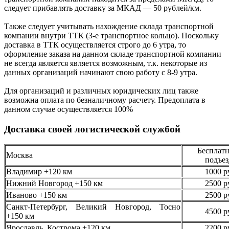
следует
прибавлять доставку за МКАД —
50 рублей/км.
Также следует учитывать нахождение склада транспортной
компании внутри ТТК (3-е
транспортное кольцо). Поскольку
доставка в ТТК осуществляется строго
до 6 утра
, то
оформление заказа на данном складе транспортной компании
не всегда является является возможным,
т.к. некоторые из
данных организаций начинают свою работу
с 8-9 утра.
Для организаций и различных юридических лиц также
возможна оплата по безналичному
расчету. Предоплата в
данном случае осуществляется
100%
Доставка своей логистической службой
Бесплатн
Москва
подъез
Владимир +120 км
1000 р
Нижний Новгород +150 км
2500 р
Иваново +150 км
2500 р
Санкт-Петербург, Великий Новгород, Тосно
4500 р
+150 км
Ярославль, Кострома +120 км
2200 р