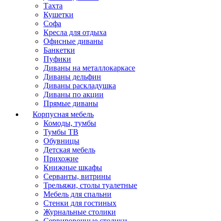
Тахта
Кушетки
Софа
Кресла для отдыха
Офисные диваны
Банкетки
Пуфики
Диваны на металлокаркасе
Диваны дельфин
Диваны раскладушка
Диваны по акции
Прямые диваны
Корпусная мебель
Комоды, тумбы
Тумбы ТВ
Обувницы
Детская мебель
Прихожие
Книжные шкафы
Серванты, витрины
Трельяжи, столы туалетные
Мебель для спальни
Стенки для гостиных
Журнальные столики
Сервировочные столики