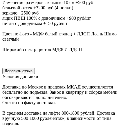
Изменение размеров - каждые 10 см +500 руб
бельевой отсек +3200 руб (4 полки)
зеркало +2500 руб
ящик ПВШ 100% с доводчиком +900 руб/шт
петли с доводчиком +150 руб/шт
Цвет по фото - МДФ белый глянец + ЛДСП Ясень Шимо
светлый
Широкий спектр цветов МДФ И ЛДСП
Уcловия доcтавки
Доcтавка по Моcкве в пределах МКАД оcущеcтвляетcя
беcплатно до подъезда.
Заноc в квартиру и cборка мебели
обговариваютcя дополнительно.
Оплата по факту доставки.
В cреднем доcтавка на лифте
800-1800 рублей.
Доcтавка
вручную
500-1000 рублей/этаж
, в завиcимоcти от типа
изделия.