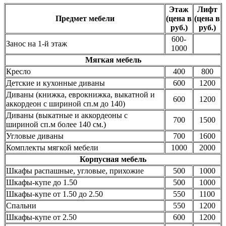
Этаж
Лифт
Предмет мебели
(цена в
(цена в
руб.)
руб.)
600-
Занос на 1-й этаж
1000
Мягкая мебель
Кресло
400
800
Детские и кухонные диваны
600
1200
Диваны (книжка, еврокнижка, выкатной и
600
1200
аккордеон с шириной сп.м до 140)
Диваны (выкатные и аккордеоны с
700
1500
шириной сп.м более 140 см.)
Угловые диваны
700
1600
Комплекты мягкой мебели
1000
2000
Корпусная мебель
Шкафы распашные, угловые, прихожие
500
1000
Шкафы-купе до 1.50
500
1000
Шкафы-купе от 1.50 до 2.50
550
1100
Спальни
550
1200
Шкафы-купе от 2.50
600
1200