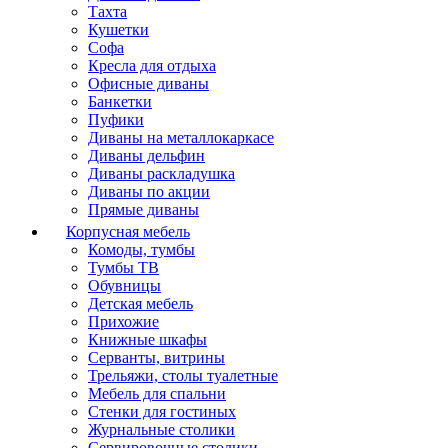
Тахта
Кушетки
Софа
Кресла для отдыха
Офисные диваны
Банкетки
Пуфики
Диваны на металлокаркасе
Диваны дельфин
Диваны раскладушка
Диваны по акции
Прямые диваны
Корпусная мебель
Комоды, тумбы
Тумбы ТВ
Обувницы
Детская мебель
Прихожие
Книжные шкафы
Серванты, витрины
Трельяжи, столы туалетные
Мебель для спальни
Стенки для гостиных
Журнальные столики
Сервировочные столики