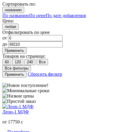
Сортировать по:
названию
По названию
По цене
По дате добавления
Цена:
любая
Отфильтровать по цене
от
до
Применить
Товаров на странице:
60
120
240
Все
Все фильтры
Сбросить фильтр
Применить
Леон-1 МДФ
от 17750
c
Подробнее