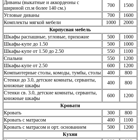
Диваны (выкатные и аккордеоны с
700
1500
шириной сп.м более 140 см.)
Угловые диваны
700
1600
Комплекты мягкой мебели
1000
2000
Корпусная мебель
Шкафы распашные, угловые, прихожие
500
1000
Шкафы-купе до 1.50
500
1000
Шкафы-купе от 1.50 до 2.50
550
1100
Спальни
550
1200
Шкафы-купе от 2.50
600
1200
Компьютерные столы, комоды, тумбы, столы
400
800
Стенки до 3.0, детские комнаты, серванты,
400
800
книжные шкафы
Стенки св. 3.0, детские комнаты, серванты,
600
1200
книжные шкафы
Кровати
Кровать
300
800
Кровать с матрасом
400
1100
Кровать с матрасом и орт. основанием
500
1200
Кухни