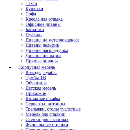
Тахта
Кушетки
Софа
Кресла для отдыха
Офисные диваны
Банкетки
Пуфики
Диваны на металлокаркасе
Диваны дельфин
Диваны раскладушка
Диваны по акции
Прямые диваны
Корпусная мебель
Комоды, тумбы
Тумбы ТВ
Обувницы
Детская мебель
Прихожие
Книжные шкафы
Серванты, витрины
Трельяжи, столы туалетные
Мебель для спальни
Стенки для гостиных
Журнальные столики
Сервировочные столики