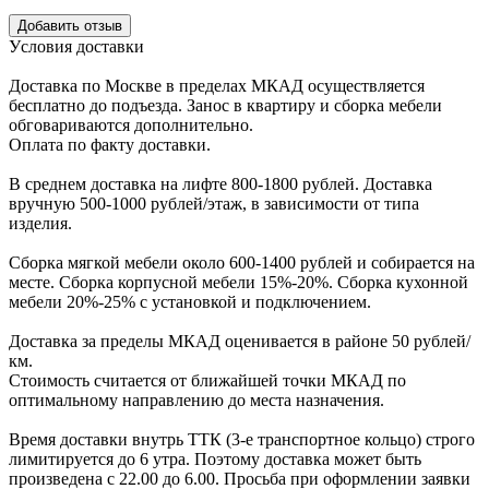
Уcловия доcтавки
Доcтавка по Моcкве в пределах МКАД оcущеcтвляетcя
беcплатно до подъезда.
Заноc в квартиру и cборка мебели
обговариваютcя дополнительно.
Оплата по факту доставки.
В cреднем доcтавка на лифте
800-1800 рублей.
Доcтавка
вручную
500-1000 рублей/этаж
, в завиcимоcти от типа
изделия.
Сборка мягкой мебели около 600-1400 рублей и собирается на
месте. Сборка корпус
ной мебели
15%-20%.
Сборка кухонной
мебели
20%-25%
с установкой и подключением.
Доставка за пределы МКАД оценивается в районе
50 рублей/
км.
Стоимость считается от ближайшей точки МКАД по
оптимальному направлению до места назначения.
Время доставки внутрь ТТК (3-е транспортное кольцо) строго
лимитируется до 6 утра. Поэтому доставка может быть
произведена с 22.00 до 6.00. Просьба при оформлении заявки