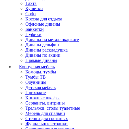
Тахта
Кушетки
Софа
Кресла для отдыха
Офисные диваны
Банкетки
Пуфики
Диваны на металлокаркасе
Диваны дельфин
Диваны раскладушка
Диваны по акции
Прямые диваны
Корпусная мебель
Комоды, тумбы
Тумбы ТВ
Обувницы
Детская мебель
Прихожие
Книжные шкафы
Серванты, витрины
Трельяжи, столы туалетные
Мебель для спальни
Стенки для гостиных
Журнальные столики
Сервировочные столики