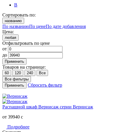
В
Сортировать по:
названию
По названию
По цене
По дате добавления
Цена:
любая
Отфильтровать по цене
от
до
Применить
Товаров на странице:
60
120
240
Все
Все фильтры
Сбросить фильтр
Применить
Распашной шкаф Вернисаж серии Вернисаж
от 39940
c
Подробнее