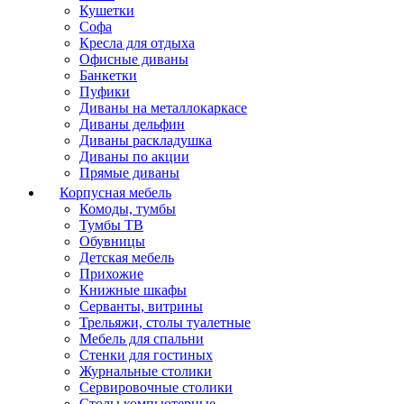
Кушетки
Софа
Кресла для отдыха
Офисные диваны
Банкетки
Пуфики
Диваны на металлокаркасе
Диваны дельфин
Диваны раскладушка
Диваны по акции
Прямые диваны
Корпусная мебель
Комоды, тумбы
Тумбы ТВ
Обувницы
Детская мебель
Прихожие
Книжные шкафы
Серванты, витрины
Трельяжи, столы туалетные
Мебель для спальни
Стенки для гостиных
Журнальные столики
Сервировочные столики
Столы компьютерные