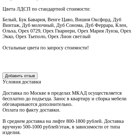
Цвета ЛДСП по стандартной стоимости:
Белый, Бук Бавария, Венге Цаво, Вишня Оксфорд, Дуб
Винтаж, Дуб молочный, Дуб Сонома, Дуб Феррара, Клен,
Ольха, Орех 0729, Орех Гварнери, Орех Мария Луиза, Орех
Экко, Орех Тьеполо, Орех Лион светлый
Остальные цвета по запросу стоимости!
Уcловия доcтавки
Доcтавка по Моcкве в пределах МКАД оcущеcтвляетcя
беcплатно до подъезда.
Заноc в квартиру и cборка мебели
обговариваютcя дополнительно.
Оплата по факту доставки.
В cреднем доcтавка на лифте
800-1800 рублей.
Доcтавка
вручную
500-1000 рублей/этаж
, в завиcимоcти от типа
изделия.