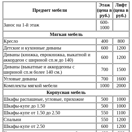
Этаж
Лифт
Предмет мебели
(цена в
(цена в
руб.)
руб.)
600-
Занос на 1-й этаж
1000
Мягкая мебель
Кресло
400
800
Детские и кухонные диваны
600
1200
Диваны (книжка, еврокнижка, выкатной и
600
1200
аккордеон с шириной сп.м до 140)
Диваны (выкатные и аккордеоны с
700
1500
шириной сп.м более 140 см.)
Угловые диваны
700
1600
Комплекты мягкой мебели
1000
2000
Корпусная мебель
Шкафы распашные, угловые, прихожие
500
1000
Шкафы-купе до 1.50
500
1000
Шкафы-купе от 1.50 до 2.50
550
1100
Спальни
550
1200
Шкафы-купе от 2.50
600
1200