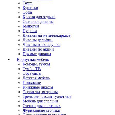
Тахта
Кушетки
Софа
Кресла для отдыха
Офисные диваны
Банкетки
Пуфики
Диваны на металлокаркасе
Диваны дельфин
Диваны раскладушка
Диваны по акции
Прямые диваны
Корпусная мебель
Комоды, тумбы
Тумбы ТВ
Обувницы
Детская мебель
Прихожие
Книжные шкафы
Серванты, витрины
Трельяжи, столы туалетные
Мебель для спальни
Стенки для гостиных
Журнальные столики
Сервировочные столики