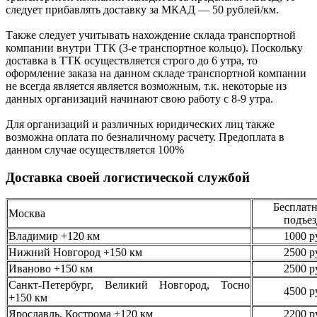
следует
прибавлять доставку за МКАД —
50 рублей/км.
Также следует учитывать нахождение склада транспортной
компании внутри ТТК (3-е
транспортное кольцо). Поскольку
доставка в ТТК осуществляется строго
до 6 утра
, то
оформление заказа на данном складе транспортной компании
не всегда является является возможным,
т.к. некоторые из
данных организаций начинают свою работу
с 8-9 утра.
Для организаций и различных юридических лиц также
возможна оплата по безналичному
расчету. Предоплата в
данном случае осуществляется
100%
Доставка своей логистической службой
Бесплатн
Москва
подъез
Владимир +120 км
1000 р
Нижний Новгород +150 км
2500 р
Иваново +150 км
2500 р
Санкт-Петербург, Великий Новгород, Тосно
4500 р
+150 км
Ярославль, Кострома +120 км
2200 р